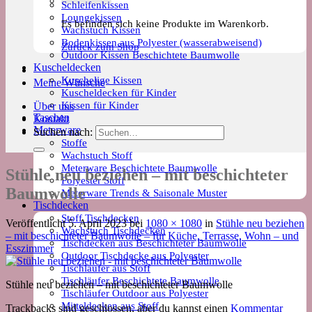
Schleifenkissen
Loungekissen
Es befinden sich keine Produkte im Warenkorb.
Wachstuch Kissen
Bodenkissen aus Polyester (wasserabweisend)
Zurück zum Shop
Outdoor Kissen Beschichtete Baumwolle
Kuscheldecken
Kuschelige Kissen
Meine Wünsche
Kuscheldecken für Kinder
Kissen für Kinder
Über uns
Taschen
Kontakt
Meterware
Suchen nach:
Stoffe
Wachstuch Stoff
Meterware Beschichtete Baumwolle
Stühle neu beziehen – mit beschichteter
Polyester Stoff
Baumwolle
Meterware Trends & Saisonale Muster
Tischdecken
Stoff Tischdecken
Veröffentlicht
5. April 2023
bei
1080 × 1080
in
Stühle neu beziehen
Wachstuch Tischdecken
– mit beschichteter Baumwolle – für Küche, Terrasse, Wohn – und
Tischdecken aus Beschichteter Baumwolle
Esszimmer
Outdoor Tischdecke aus Polyester
Tischläufer aus Stoff
Tischläufer Beschichtete Baumwolle
Stühle neu beziehen – mit beschichteter Baumwolle
Tischläufer Outdoor aus Polyester
Mitteldecken aus Stoff
Trackbacks sind geschlossen, aber du kannst einen
Kommentar