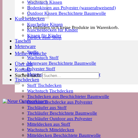
Wachstuch Kissen
Bodenkissen aus Polyester (wasserabweisend)
Outdoor Kissen Beschichtete Baumwolle
Kuscheldecken
Kuschelige Kissen
Es befinden sich keine Produkte im Warenkorb.
Kuscheldecken für Kinder
Kissen für Kinder
Zurück zum Shop
Taschen
Meterware
Stoffe
Meine Wünsche
Wachstuch Stoff
Meterware Beschichtete Baumwolle
Über uns
Polyester Stoff
Kontakt
Meterware Trends & Saisonale Muster
Suchen nach:
Tischdecken
Stoff Tischdecken
Wachstuch Tischdecken
Tischdecken aus Beschichteter Baumwolle
Outdoor Tischdecke aus Polyester
Tischläufer aus Stoff
Tischläufer Beschichtete Baumwolle
Tischläufer Outdoor aus Polyester
Mitteldecken aus Stoff
Wachstuch Mitteldecken
Mitteldecken Beschichtete Baumwolle