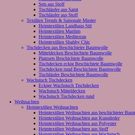
Sets aus Stoff
Tischläufer aus Samt
Tischläufer aus Stoff
Textilien Trends & Saisonale Muster
Heimtextilien Landhaus Stil
Heimtextilien Maritim
Heimtextilien Mediterran
Heimtextilien Shabby Chic
Tischdecken aus Beschichteter Baumwolle
Mitteldecken Beschichtete Baumwolle
Platzsets Beschichtete Baumwolle
Tischdecken eckig Beschichtete Baumwolle
Tischdecken rund Beschichtete Baumwolle
Tischläufer Beschichtete Baumwolle
Wachstuch Tischdecken
Eckige Wachstuch Tischdecken
Wachstuch Mitteldecken
Wachstuch Tischdecken rund
Weihnachten
Heimtextilien Weihnachten
Heimtextilien Weihnachten aus beschichteter Bau
Heimtextilien Weihnachten aus Kunstleder
Heimtextilien Weihnachten aus Polyester
Heimtextilien Weihnachten aus Stoff
Heimtextilien Weihnachten aus Wachstuch