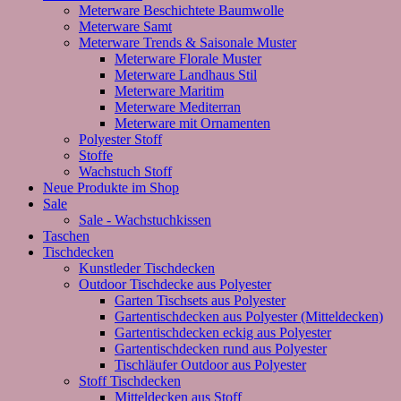
Meterware Beschichtete Baumwolle
Meterware Samt
Meterware Trends & Saisonale Muster
Meterware Florale Muster
Meterware Landhaus Stil
Meterware Maritim
Meterware Mediterran
Meterware mit Ornamenten
Polyester Stoff
Stoffe
Wachstuch Stoff
Neue Produkte im Shop
Sale
Sale - Wachstuchkissen
Taschen
Tischdecken
Kunstleder Tischdecken
Outdoor Tischdecke aus Polyester
Garten Tischsets aus Polyester
Gartentischdecken aus Polyester (Mitteldecken)
Gartentischdecken eckig aus Polyester
Gartentischdecken rund aus Polyester
Tischläufer Outdoor aus Polyester
Stoff Tischdecken
Mitteldecken aus Stoff