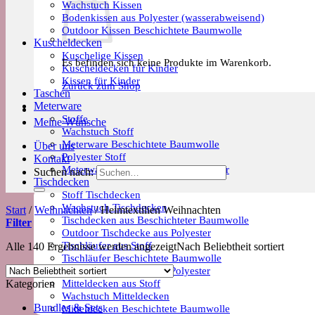
Wachstuch Kissen
Bodenkissen aus Polyester (wasserabweisend)
Outdoor Kissen Beschichtete Baumwolle
Kuscheldecken
Kuschelige Kissen
Es befinden sich keine Produkte im Warenkorb.
Kuscheldecken für Kinder
Kissen für Kinder
Zurück zum Shop
Taschen
Meterware
Stoffe
Meine Wünsche
Wachstuch Stoff
Meterware Beschichtete Baumwolle
Über uns
Polyester Stoff
Kontakt
Meterware Trends & Saisonale Muster
Suchen nach:
Tischdecken
Stoff Tischdecken
Wachstuch Tischdecken
Start
/
Weihnachten
/
Heimtextilien Weihnachten
Tischdecken aus Beschichteter Baumwolle
Filter
Outdoor Tischdecke aus Polyester
Tischläufer aus Stoff
Alle 140 Ergebnisse werden angezeigt
Nach Beliebtheit sortiert
Tischläufer Beschichtete Baumwolle
Tischläufer Outdoor aus Polyester
Mitteldecken aus Stoff
Kategorien
Wachstuch Mitteldecken
Bundles & Sets
Mitteldecken Beschichtete Baumwolle