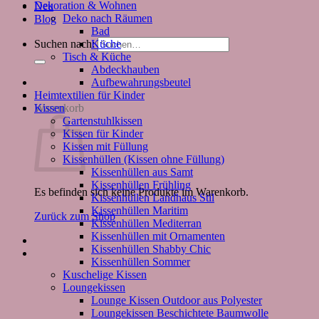
Dekoration & Wohnen
Neu
Deko nach Räumen
Blog
Bad
Küche
Suchen nach:
Tisch & Küche
Abdeckhauben
Aufbewahrungsbeutel
Heimtextilien für Kinder
Kissen
Warenkorb
Gartenstuhlkissen
Kissen für Kinder
Kissen mit Füllung
Kissenhüllen (Kissen ohne Füllung)
Kissenhüllen aus Samt
Kissenhüllen Frühling
Es befinden sich keine Produkte im Warenkorb.
Kissenhüllen Landhaus Stil
Kissenhüllen Maritim
Zurück zum Shop
Kissenhüllen Mediterran
Kissenhüllen mit Ornamenten
Kissenhüllen Shabby Chic
Kissenhüllen Sommer
Kuschelige Kissen
Loungekissen
Lounge Kissen Outdoor aus Polyester
Loungekissen Beschichtete Baumwolle