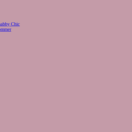
habby Chic
Sommer