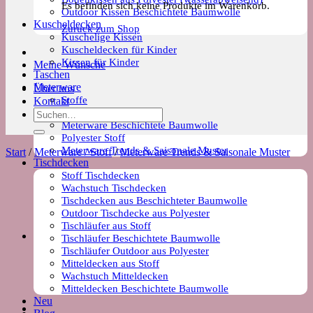
Es befinden sich keine Produkte im Warenkorb.
Outdoor Kissen Beschichtete Baumwolle
Kuscheldecken
Zurück zum Shop
Kuschelige Kissen
Kuscheldecken für Kinder
Kissen für Kinder
Meine Wünsche
Taschen
Meterware
Über uns
Stoffe
Kontakt
Wachstuch Stoff
Suchen
Meterware Beschichtete Baumwolle
nach:
Polyester Stoff
Meterware Trends & Saisonale Muster
Start
/
Meterware / Stoff
/
Meterware Trends & Saisonale Muster
Tischdecken
Stoff Tischdecken
Wachstuch Tischdecken
Tischdecken aus Beschichteter Baumwolle
Outdoor Tischdecke aus Polyester
Tischläufer aus Stoff
Tischläufer Beschichtete Baumwolle
Tischläufer Outdoor aus Polyester
Mitteldecken aus Stoff
Wachstuch Mitteldecken
Mitteldecken Beschichtete Baumwolle
Neu