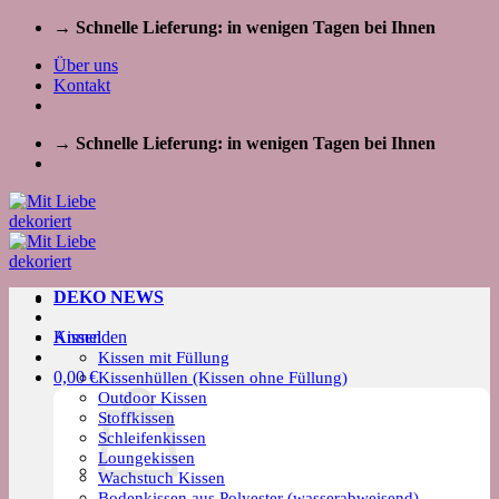
Zum
→ Schnelle Lieferung: in wenigen Tagen bei Ihnen
Inhalt
Über uns
springen
Kontakt
→ Schnelle Lieferung: in wenigen Tagen bei Ihnen
DEKO NEWS
Kissen
Anmelden
Kissen mit Füllung
0,00
€
Kissenhüllen (Kissen ohne Füllung)
Outdoor Kissen
Stoffkissen
Schleifenkissen
Loungekissen
Wachstuch Kissen
Bodenkissen aus Polyester (wasserabweisend)