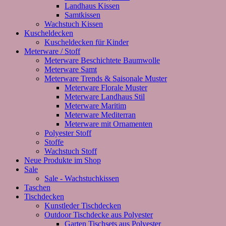
Landhaus Kissen
Samtkissen
Wachstuch Kissen
Kuscheldecken
Kuscheldecken für Kinder
Meterware / Stoff
Meterware Beschichtete Baumwolle
Meterware Samt
Meterware Trends & Saisonale Muster
Meterware Florale Muster
Meterware Landhaus Stil
Meterware Maritim
Meterware Mediterran
Meterware mit Ornamenten
Polyester Stoff
Stoffe
Wachstuch Stoff
Neue Produkte im Shop
Sale
Sale - Wachstuchkissen
Taschen
Tischdecken
Kunstleder Tischdecken
Outdoor Tischdecke aus Polyester
Garten Tischsets aus Polyester