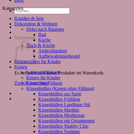
Blog
Kategorien
Suchen
nach:
Bundles & Sets
Dekoration & Wohnen
Deko nach Räumen
Bad
Warenkorb
Küche
Tisch & Küche
Abdeckhauben
Aufbewahrungsbeutel
Heimtextilien für Kinder
Kissen
Gartenstuhlkissen
Es befinden sich keine Produkte im Warenkorb.
Kissen für Kinder
Kissen mit Füllung
Zurück zum Shop
Kissenhüllen (Kissen ohne Füllung)
Kissenhüllen aus Samt
Kissenhüllen Frühling
Kissenhüllen Landhaus Stil
Kissenhüllen Maritim
Kissenhüllen Mediterran
Kissenhüllen mit Ornamenten
Kissenhüllen Shabby Chic
Kissenhüllen Sommer