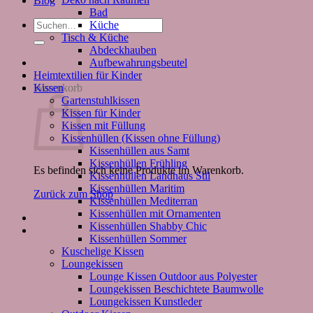
Blog
Bad
Suchen
Küche
nach:
Tisch & Küche
Abdeckhauben
Aufbewahrungsbeutel
Heimtextilien für Kinder
Kissen
Warenkorb
Gartenstuhlkissen
Kissen für Kinder
Kissen mit Füllung
Kissenhüllen (Kissen ohne Füllung)
Kissenhüllen aus Samt
Kissenhüllen Frühling
Es befinden sich keine Produkte im Warenkorb.
Kissenhüllen Landhaus Stil
Kissenhüllen Maritim
Zurück zum Shop
Kissenhüllen Mediterran
Kissenhüllen mit Ornamenten
Kissenhüllen Shabby Chic
Kissenhüllen Sommer
Kuschelige Kissen
Loungekissen
Lounge Kissen Outdoor aus Polyester
Loungekissen Beschichtete Baumwolle
Loungekissen Kunstleder