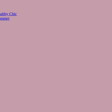
habby Chic
Sommer