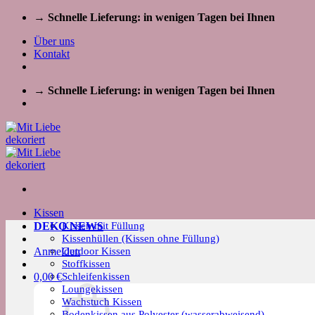
Zum
→ Schnelle Lieferung: in wenigen Tagen bei Ihnen
Inhalt
Über uns
springen
Kontakt
→ Schnelle Lieferung: in wenigen Tagen bei Ihnen
Kissen
Kissen mit Füllung
DEKO NEWS
Kissenhüllen (Kissen ohne Füllung)
Outdoor Kissen
Anmelden
Stoffkissen
Schleifenkissen
0,00
€
Loungekissen
Wachstuch Kissen
Bodenkissen aus Polyester (wasserabweisend)