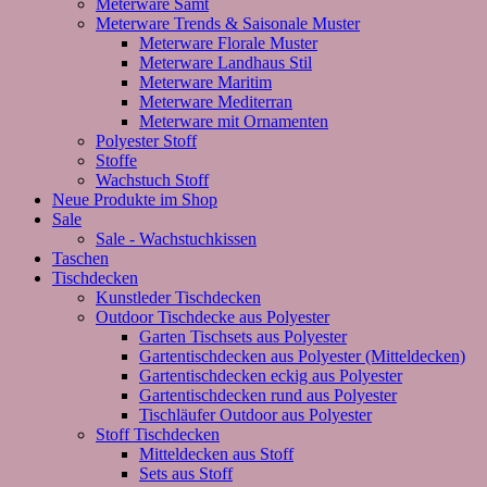
Meterware Samt
Meterware Trends & Saisonale Muster
Meterware Florale Muster
Meterware Landhaus Stil
Meterware Maritim
Meterware Mediterran
Meterware mit Ornamenten
Polyester Stoff
Stoffe
Wachstuch Stoff
Neue Produkte im Shop
Sale
Sale - Wachstuchkissen
Taschen
Tischdecken
Kunstleder Tischdecken
Outdoor Tischdecke aus Polyester
Garten Tischsets aus Polyester
Gartentischdecken aus Polyester (Mitteldecken)
Gartentischdecken eckig aus Polyester
Gartentischdecken rund aus Polyester
Tischläufer Outdoor aus Polyester
Stoff Tischdecken
Mitteldecken aus Stoff
Sets aus Stoff