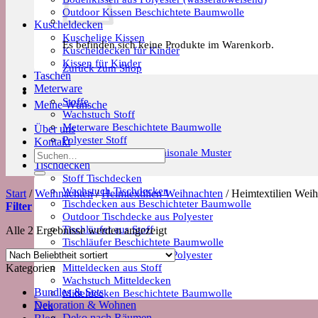
Outdoor Kissen Beschichtete Baumwolle
Kuscheldecken
Kuschelige Kissen
Es befinden sich keine Produkte im Warenkorb.
Kuscheldecken für Kinder
Kissen für Kinder
Zurück zum Shop
Taschen
Meterware
Stoffe
Meine Wünsche
Wachstuch Stoff
Meterware Beschichtete Baumwolle
Über uns
Polyester Stoff
Kontakt
Meterware Trends & Saisonale Muster
Suchen
Tischdecken
nach:
Stoff Tischdecken
Wachstuch Tischdecken
Start
/
Weihnachten
/
Heimtextilien Weihnachten
/
Heimtextilien Weih
Tischdecken aus Beschichteter Baumwolle
Filter
Outdoor Tischdecke aus Polyester
Tischläufer aus Stoff
Nach
Alle 2 Ergebnisse werden angezeigt
Tischläufer Beschichtete Baumwolle
Beliebtheit
Tischläufer Outdoor aus Polyester
sortiert
Mitteldecken aus Stoff
Kategorien
Wachstuch Mitteldecken
Bundles & Sets
Mitteldecken Beschichtete Baumwolle
Dekoration & Wohnen
Neu
Deko nach Räumen