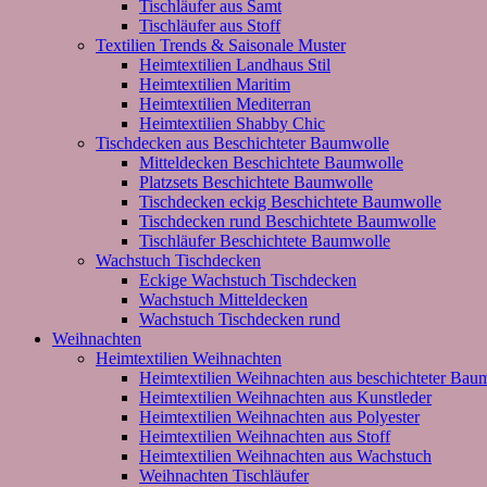
Tischläufer aus Samt
Tischläufer aus Stoff
Textilien Trends & Saisonale Muster
Heimtextilien Landhaus Stil
Heimtextilien Maritim
Heimtextilien Mediterran
Heimtextilien Shabby Chic
Tischdecken aus Beschichteter Baumwolle
Mitteldecken Beschichtete Baumwolle
Platzsets Beschichtete Baumwolle
Tischdecken eckig Beschichtete Baumwolle
Tischdecken rund Beschichtete Baumwolle
Tischläufer Beschichtete Baumwolle
Wachstuch Tischdecken
Eckige Wachstuch Tischdecken
Wachstuch Mitteldecken
Wachstuch Tischdecken rund
Weihnachten
Heimtextilien Weihnachten
Heimtextilien Weihnachten aus beschichteter Bau
Heimtextilien Weihnachten aus Kunstleder
Heimtextilien Weihnachten aus Polyester
Heimtextilien Weihnachten aus Stoff
Heimtextilien Weihnachten aus Wachstuch
Weihnachten Tischläufer