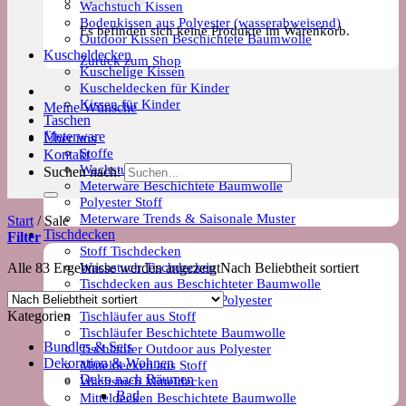
Wachstuch Kissen
Bodenkissen aus Polyester (wasserabweisend)
Es befinden sich keine Produkte im Warenkorb.
Outdoor Kissen Beschichtete Baumwolle
Kuscheldecken
Zurück zum Shop
Kuschelige Kissen
Kuscheldecken für Kinder
Kissen für Kinder
Meine Wünsche
Taschen
Meterware
Über uns
Stoffe
Kontakt
Wachstuch Stoff
Suchen nach:
Meterware Beschichtete Baumwolle
Polyester Stoff
Meterware Trends & Saisonale Muster
Start
/
Sale
Tischdecken
Filter
Stoff Tischdecken
Wachstuch Tischdecken
Alle 83 Ergebnisse werden angezeigt
Nach Beliebtheit sortiert
Tischdecken aus Beschichteter Baumwolle
Outdoor Tischdecke aus Polyester
Kategorien
Tischläufer aus Stoff
Tischläufer Beschichtete Baumwolle
Bundles & Sets
Tischläufer Outdoor aus Polyester
Dekoration & Wohnen
Mitteldecken aus Stoff
Deko nach Räumen
Wachstuch Mitteldecken
Bad
Mitteldecken Beschichtete Baumwolle