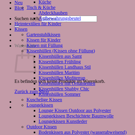
Küche
Neu
Tisch & Küche
Blog
Abdeckhauben
Aufbewahrungsbeutel
Suchen nach:
Heimtextilien für Kinder
Kissen
Gartenstuhlkissen
Kissen für Kinder
Kissen mit Füllung
Warenkorb
Kissenhüllen (Kissen ohne Füllung)
Kissenhüllen aus Samt
Kissenhüllen Frühling
Kissenhüllen Landhaus Stil
Kissenhüllen Maritim
Kissenhüllen Mediterran
Es befinden sich keine Produkte im Warenkorb.
Kissenhüllen mit Ornamenten
Kissenhüllen Shabby Chic
Zurück zum Shop
Kissenhüllen Sommer
Kuschelige Kissen
Loungekissen
Lounge Kissen Outdoor aus Polyester
Loungekissen Beschichtete Baumwolle
Loungekissen Kunstleder
Outdoor Kissen
Bodenkissen aus Polyester (wasserabweisend)