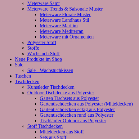
Meterware Samt
Meterware Trends & Saisonale Muster
Meterware Florale Muster
Meterware Landhaus Stil
Meterware Maritim
Meterware Mediterran
Meterware mit Ornamenten
Polyester Stoff
Stoffe
Wachstuch Stoff
Neue Produkte im Shop
Sale
Sale - Wachstuchkissen
Taschen
Tischdecken
Kunstleder Tischdecken
Outdoor Tischdecke aus Polyester
Garten Tischsets aus Polyester
Gartentischdecken aus Polyester (Mitteldecken)
Gartentischdecken eckig aus Polyester
Gartentischdecken rund aus Polyester
Tischläufer Outdoor aus Polyester
Stoff Tischdecken
Mitteldecken aus Stoff
Sets aus Stoff