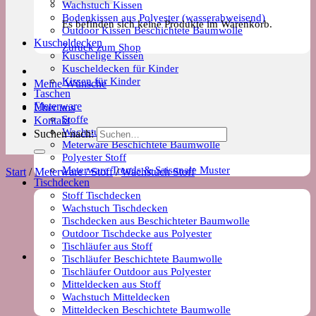
Wachstuch Kissen
Bodenkissen aus Polyester (wasserabweisend)
Es befinden sich keine Produkte im Warenkorb.
Outdoor Kissen Beschichtete Baumwolle
Kuscheldecken
Zurück zum Shop
Kuschelige Kissen
Kuscheldecken für Kinder
Kissen für Kinder
Meine Wünsche
Taschen
Meterware
Über uns
Stoffe
Kontakt
Wachstuch Stoff
Suchen nach:
Meterware Beschichtete Baumwolle
Polyester Stoff
Meterware Trends & Saisonale Muster
Start
/
Meterware / Stoff
/
Wachstuch Stoff
Tischdecken
Stoff Tischdecken
Wachstuch Tischdecken
Tischdecken aus Beschichteter Baumwolle
Outdoor Tischdecke aus Polyester
Tischläufer aus Stoff
Tischläufer Beschichtete Baumwolle
Tischläufer Outdoor aus Polyester
Mitteldecken aus Stoff
Wachstuch Mitteldecken
Mitteldecken Beschichtete Baumwolle