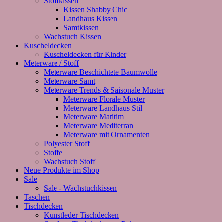
Stoffkissen
Kissen Shabby Chic
Landhaus Kissen
Samtkissen
Wachstuch Kissen
Kuscheldecken
Kuscheldecken für Kinder
Meterware / Stoff
Meterware Beschichtete Baumwolle
Meterware Samt
Meterware Trends & Saisonale Muster
Meterware Florale Muster
Meterware Landhaus Stil
Meterware Maritim
Meterware Mediterran
Meterware mit Ornamenten
Polyester Stoff
Stoffe
Wachstuch Stoff
Neue Produkte im Shop
Sale
Sale - Wachstuchkissen
Taschen
Tischdecken
Kunstleder Tischdecken