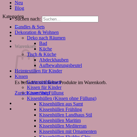
Neu
Blog
Kategorien
Suchen nach:
Bundles & Sets
Dekoration & Wohnen
Deko nach Räumen
Bad
Warenkorb
Küche
Tisch & Küche
Abdeckhauben
Aufbewahrungsbeutel
Heimtextilien für Kinder
Kissen
Gartenstuhlkissen
Es befinden sich keine Produkte im Warenkorb.
Kissen für Kinder
Kissen mit Füllung
Zurück zum Shop
Kissenhüllen (Kissen ohne Füllung)
Kissenhüllen aus Samt
Kissenhüllen Frühling
Kissenhüllen Landhaus Stil
Kissenhüllen Maritim
Kissenhüllen Mediterran
Kissenhüllen mit Ornamenten
Kissenhüllen Shabby Chic