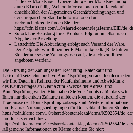
Ende des Monats nach Übersendung einer Monatsrechnung
durch Klarna fällig. Weitere Informationen zum Ratenkauf
einschließlich der Allgemeinen Geschäftsbedingungen und
der europäischen Standardinformationen für
Verbraucherkredite finden Sie hier:
https://cdn.klarna.com/1.0/shared/content/legal/terms/EID/de_d
Sofort: Die Belastung Ihres Kontos erfolgt unmittelbar nach
Abgabe der Bestellung.
Lastschrift: Die Abbuchung erfolgt nach Versand der Ware.
Der Zeitpunkt wird Ihnen per E-Mail mitgeteilt. (Bitte führen
Sie hier nur solche Zahlungsarten auf, die auch von Ihnen
angeboten werden.)
Die Nutzung der Zahlungsarten Rechnung, Ratenkauf und
Lastschrift setzt eine positive Bonitätsprüfung voraus. Insofern leiten
wir Ihre Daten im Rahmen der Kaufanbahnung und Abwicklung
des Kaufvertrages an Klarna zum Zwecke der Adress- und
Bonitätsprüfung weiter. Bitte haben Sie Verständnis dafür, dass wir
Ihnen nur diejenigen Zahlarten anbieten können, die aufgrund der
Ergebnisse der Bonitätsprüfung zulässig sind. Weitere Informationen
und Klarnas Nutzungsbedingungen für Deutschland finden Sie hier:
https://cdn.klarna.com/1.0/shared/content/legal/terms/K502554/de_de
und für Österreich hier:
https://cdn.klarna.com/1.0/shared/content/legal/terms/K502554/de_at/u
Allgemeine Informationen zu Klarna erhalten Sie hier: