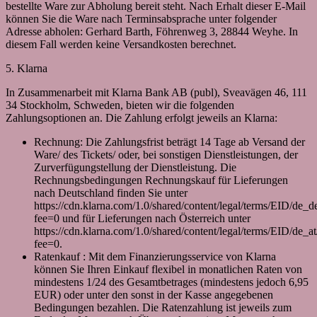
bestellte Ware zur Abholung bereit steht. Nach Erhalt dieser E-Mail
können Sie die Ware nach Terminsabsprache unter folgender
Adresse abholen: Gerhard Barth, Föhrenweg 3, 28844 Weyhe. In
diesem Fall werden keine Versandkosten berechnet.
5. Klarna
In Zusammenarbeit mit Klarna Bank AB (publ), Sveavägen 46, 111
34 Stockholm, Schweden, bieten wir die folgenden
Zahlungsoptionen an. Die Zahlung erfolgt jeweils an Klarna:
Rechnung: Die Zahlungsfrist beträgt 14 Tage ab Versand der
Ware/ des Tickets/ oder, bei sonstigen Dienstleistungen, der
Zurverfügungstellung der Dienstleistung. Die
Rechnungsbedingungen Rechnungskauf für Lieferungen
nach Deutschland finden Sie unter
https://cdn.klarna.com/1.0/shared/content/legal/terms/EID/de_d
fee=0 und für Lieferungen nach Österreich unter
https://cdn.klarna.com/1.0/shared/content/legal/terms/EID/de_at
fee=0.
Ratenkauf : Mit dem Finanzierungsservice von Klarna
können Sie Ihren Einkauf flexibel in monatlichen Raten von
mindestens 1/24 des Gesamtbetrages (mindestens jedoch 6,95
EUR) oder unter den sonst in der Kasse angegebenen
Bedingungen bezahlen. Die Ratenzahlung ist jeweils zum