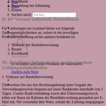
Kreditkarte
Neu
Barzahlung bei Abholung
Blog
Klarna
Suchen nach:
II. Bei Versand außerhalb Deutschlands
Für Lieferungen ins Ausland bieten wir folgende
Zahlungsmöglichkeiten an, sofern in der jeweiligen
Warenkorb
Produktbeschreibung nichts anderes bestimmt ist:
Vorkasse per Banküberweisung
Paypal
Kreditkarte
III. Detaillierte Informationen zu den einzelnen
Es befinden sich keine Produkte im Warenkorb.
Zahlungsmöglichkeiten
Zurück zum Shop
1. Vorkasse per Banküberweisung
Überweisen Sie uns den Rechnungsbetrag unter Angabe des
Verwendungszwecks bequem auf unser Bankkonto innerhalb von 5
Tagen. Unsere Bankverbindung sowie den Überweisungszweck
teilen wir Ihnen im Rahmen der Bestellabwicklung gesondert per E-
Mail mit. Wir versenden Ihre Ware, sobald die Zahlung eingegangen