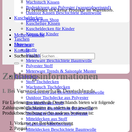
Wachstuch Kissen
Bodenkissen aus Polyester (wasserabweisend)
Es befinden sich keine Produkte im Warenkorb.
Outdoor Kissen Beschichtete Baumwolle
Kuscheldecken
Zurück zum Shop
Kuschelige Kissen
Kuscheldecken für Kinder
Kissen für Kinder
Meine Wünsche
Taschen
Meterware
Über uns
Stoffe
Kontakt
Wachstuch Stoff
Suchen nach:
Meterware Beschichtete Baumwolle
Polyester Stoff
Meterware Trends & Saisonale Muster
Zahlungsinformationen
Tischdecken
Stoff Tischdecken
Wachstuch Tischdecken
I. Bei Versand innerhalb Deutschlands
Tischdecken aus Beschichteter Baumwolle
Outdoor Tischdecke aus Polyester
Für Lieferungen innerhalb Deutschlands bieten wir folgende
Tischläufer aus Stoff
Zahlungsmöglichkeiten an, sofern in der jeweiligen
Tischläufer Beschichtete Baumwolle
Produktbeschreibung nichts anderes bestimmt ist:
Tischläufer Outdoor aus Polyester
Mitteldecken aus Stoff
Vorkasse per Banküberweisung
Wachstuch Mitteldecken
Paypal
Mitteldecken Beschichtete Baumwolle