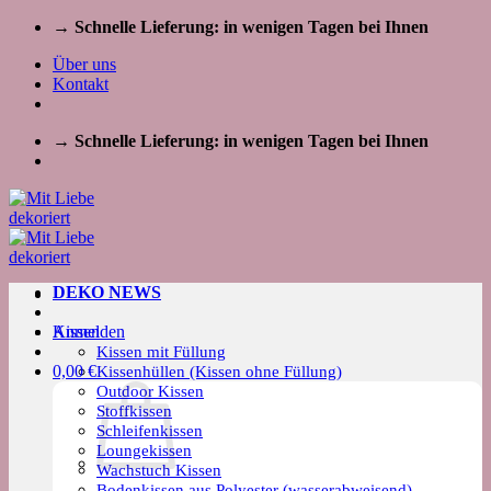
Zum
→ Schnelle Lieferung: in wenigen Tagen bei Ihnen
Inhalt
Über uns
springen
Kontakt
→ Schnelle Lieferung: in wenigen Tagen bei Ihnen
DEKO NEWS
Kissen
Anmelden
Kissen mit Füllung
0,00
€
Kissenhüllen (Kissen ohne Füllung)
Outdoor Kissen
Stoffkissen
Schleifenkissen
Loungekissen
Wachstuch Kissen
Bodenkissen aus Polyester (wasserabweisend)