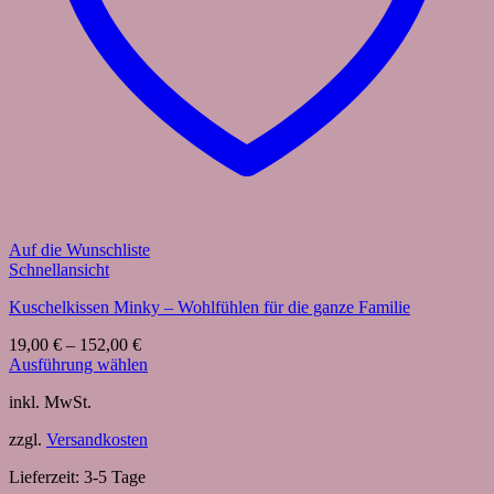
Auf die Wunschliste
Schnellansicht
Kuschelkissen Minky – Wohlfühlen für die ganze Familie
19,00
€
–
152,00
€
Ausführung wählen
Dieses
inkl. MwSt.
Produkt
weist
zzgl.
Versandkosten
mehrere
Varianten
Lieferzeit:
3-5 Tage
auf.