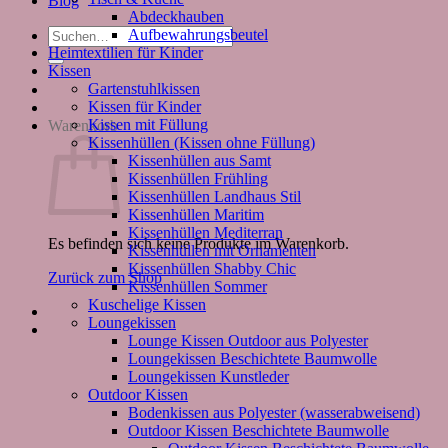
Blog
Abdeckhauben
Suchen
Aufbewahrungsbeutel
nach:
Heimtextilien für Kinder
Kissen
Gartenstuhlkissen
Kissen für Kinder
Kissen mit Füllung
Warenkorb
Kissenhüllen (Kissen ohne Füllung)
Kissenhüllen aus Samt
Kissenhüllen Frühling
Kissenhüllen Landhaus Stil
Kissenhüllen Maritim
Kissenhüllen Mediterran
Es befinden sich keine Produkte im Warenkorb.
Kissenhüllen mit Ornamenten
Kissenhüllen Shabby Chic
Zurück zum Shop
Kissenhüllen Sommer
Kuschelige Kissen
Loungekissen
Lounge Kissen Outdoor aus Polyester
Loungekissen Beschichtete Baumwolle
Loungekissen Kunstleder
Outdoor Kissen
Bodenkissen aus Polyester (wasserabweisend)
Outdoor Kissen Beschichtete Baumwolle