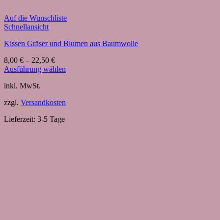
Auf die Wunschliste
Schnellansicht
Kissen Gräser und Blumen aus Baumwolle
8,00
€
–
22,50
€
Ausführung wählen
Dieses
inkl. MwSt.
Produkt
weist
zzgl.
Versandkosten
mehrere
Varianten
Lieferzeit:
3-5 Tage
auf.
Die
Optionen
können
auf
der
Produktseite
gewählt
werden