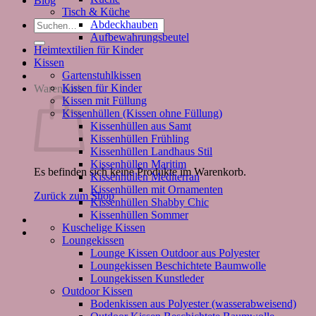
Blog
Tisch & Küche
Suchen
Abdeckhauben
nach:
Aufbewahrungsbeutel
Heimtextilien für Kinder
Kissen
Gartenstuhlkissen
Kissen für Kinder
Warenkorb
Kissen mit Füllung
Kissenhüllen (Kissen ohne Füllung)
Kissenhüllen aus Samt
Kissenhüllen Frühling
Kissenhüllen Landhaus Stil
Kissenhüllen Maritim
Es befinden sich keine Produkte im Warenkorb.
Kissenhüllen Mediterran
Kissenhüllen mit Ornamenten
Zurück zum Shop
Kissenhüllen Shabby Chic
Kissenhüllen Sommer
Kuschelige Kissen
Loungekissen
Lounge Kissen Outdoor aus Polyester
Loungekissen Beschichtete Baumwolle
Loungekissen Kunstleder
Outdoor Kissen
Bodenkissen aus Polyester (wasserabweisend)