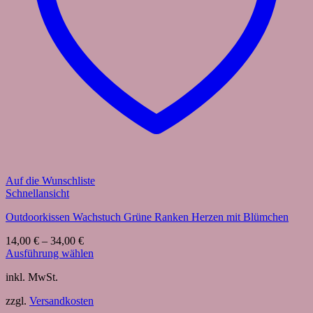
Auf die Wunschliste
Schnellansicht
Outdoorkissen Wachstuch Grüne Ranken Herzen mit Blümchen
14,00
€
–
34,00
€
Ausführung wählen
Dieses
inkl. MwSt.
Produkt
weist
zzgl.
Versandkosten
mehrere