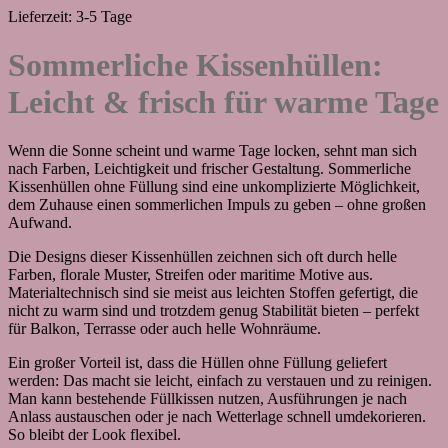
Varianten
Lieferzeit:
3-5 Tage
auf.
Die
Sommerliche Kissenhüllen:
Optionen
können
Leicht & frisch für warme Tage
auf
der
Produktseite
gewählt
Wenn die Sonne scheint und warme Tage locken, sehnt man sich
werden
nach Farben, Leichtigkeit und frischer Gestaltung. Sommerliche
Kissenhüllen ohne Füllung sind eine unkomplizierte Möglichkeit,
dem Zuhause einen sommerlichen Impuls zu geben – ohne großen
Aufwand.
Die Designs dieser Kissenhüllen zeichnen sich oft durch helle
Farben, florale Muster, Streifen oder maritime Motive aus.
Materialtechnisch sind sie meist aus leichten Stoffen gefertigt, die
nicht zu warm sind und trotzdem genug Stabilität bieten – perfekt
für Balkon, Terrasse oder auch helle Wohnräume.
Ein großer Vorteil ist, dass die Hüllen ohne Füllung geliefert
werden: Das macht sie leicht, einfach zu verstauen und zu reinigen.
Man kann bestehende Füllkissen nutzen, Ausführungen je nach
Anlass austauschen oder je nach Wetterlage schnell umdekorieren.
So bleibt der Look flexibel.