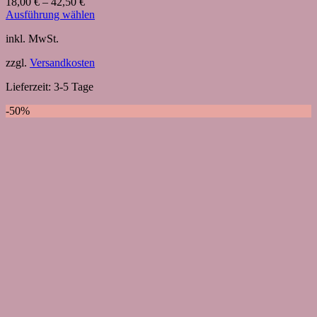
18,00
€
–
42,50
€
Ausführung wählen
Dieses
inkl. MwSt.
Produkt
weist
zzgl.
Versandkosten
mehrere
Varianten
Lieferzeit:
3-5 Tage
auf.
Die
-50%
Optionen
können
auf
der
Produktseite
gewählt
werden