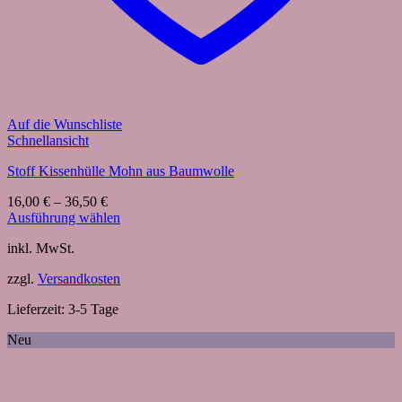
Auf die Wunschliste
Schnellansicht
Stoff Kissenhülle Mohn aus Baumwolle
16,00
€
–
36,50
€
Ausführung wählen
Dieses
inkl. MwSt.
Produkt
weist
zzgl.
Versandkosten
mehrere
Varianten
Lieferzeit:
3-5 Tage
auf.
Die
Neu
Optionen
können
auf
der