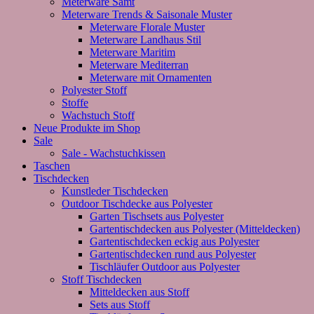
Meterware Samt
Meterware Trends & Saisonale Muster
Meterware Florale Muster
Meterware Landhaus Stil
Meterware Maritim
Meterware Mediterran
Meterware mit Ornamenten
Polyester Stoff
Stoffe
Wachstuch Stoff
Neue Produkte im Shop
Sale
Sale - Wachstuchkissen
Taschen
Tischdecken
Kunstleder Tischdecken
Outdoor Tischdecke aus Polyester
Garten Tischsets aus Polyester
Gartentischdecken aus Polyester (Mitteldecken)
Gartentischdecken eckig aus Polyester
Gartentischdecken rund aus Polyester
Tischläufer Outdoor aus Polyester
Stoff Tischdecken
Mitteldecken aus Stoff
Sets aus Stoff