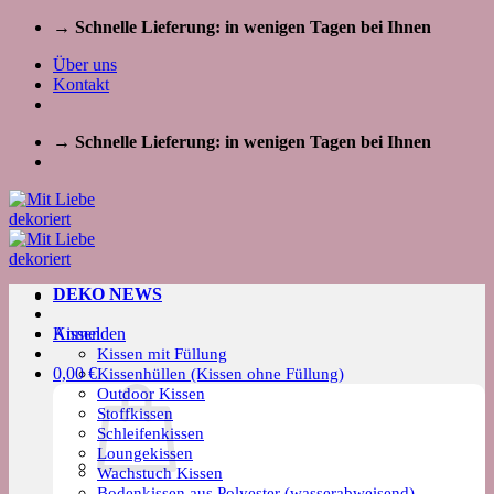
Zum
→ Schnelle Lieferung: in wenigen Tagen bei Ihnen
Inhalt
Über uns
springen
Kontakt
→ Schnelle Lieferung: in wenigen Tagen bei Ihnen
DEKO NEWS
Kissen
Anmelden
Kissen mit Füllung
0,00
€
Kissenhüllen (Kissen ohne Füllung)
Outdoor Kissen
Stoffkissen
Schleifenkissen
Loungekissen
Wachstuch Kissen
Bodenkissen aus Polyester (wasserabweisend)