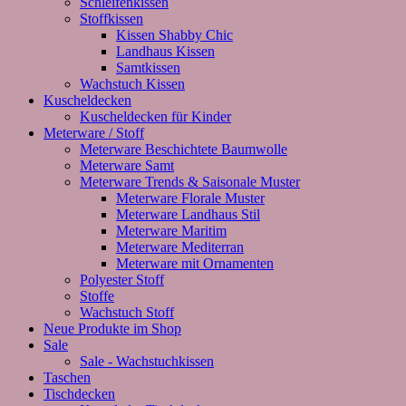
Schleifenkissen
Stoffkissen
Kissen Shabby Chic
Landhaus Kissen
Samtkissen
Wachstuch Kissen
Kuscheldecken
Kuscheldecken für Kinder
Meterware / Stoff
Meterware Beschichtete Baumwolle
Meterware Samt
Meterware Trends & Saisonale Muster
Meterware Florale Muster
Meterware Landhaus Stil
Meterware Maritim
Meterware Mediterran
Meterware mit Ornamenten
Polyester Stoff
Stoffe
Wachstuch Stoff
Neue Produkte im Shop
Sale
Sale - Wachstuchkissen
Taschen
Tischdecken