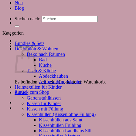
Neu
Blog
Suchen nach:
Kategorien
Bundles & Sets
Warenkorb
Dekoration & Wohnen
Deko nach Räumen
Bad
Küche
Tisch & Küche
Abdeckhauben
Aufbewahrungsbeutel
Es befinden sich keine Produkte im Warenkorb.
Heimtextilien für Kinder
Zurück zum Shop
Kissen
Gartenstuhlkissen
Kissen für Kinder
Kissen mit Füllung
Kissenhüllen (Kissen ohne Füllung)
Kissenhüllen aus Samt
Kissenhüllen Frühling
Kissenhüllen Landhaus Stil