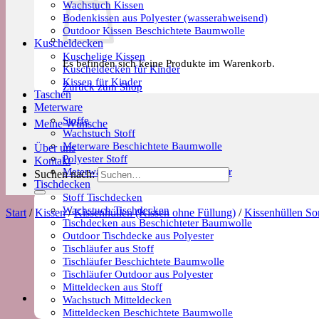
Wachstuch Kissen
Bodenkissen aus Polyester (wasserabweisend)
Outdoor Kissen Beschichtete Baumwolle
Kuscheldecken
Kuschelige Kissen
Es befinden sich keine Produkte im Warenkorb.
Kuscheldecken für Kinder
Kissen für Kinder
Zurück zum Shop
Taschen
Meterware
Stoffe
Meine Wünsche
Wachstuch Stoff
Meterware Beschichtete Baumwolle
Über uns
Polyester Stoff
Kontakt
Meterware Trends & Saisonale Muster
Suchen nach:
Tischdecken
Stoff Tischdecken
Wachstuch Tischdecken
Start
/
Kissen
/
Kissenhüllen (Kissen ohne Füllung)
/
Kissenhüllen S
Tischdecken aus Beschichteter Baumwolle
Outdoor Tischdecke aus Polyester
Tischläufer aus Stoff
Tischläufer Beschichtete Baumwolle
Tischläufer Outdoor aus Polyester
Mitteldecken aus Stoff
Wachstuch Mitteldecken
Mitteldecken Beschichtete Baumwolle