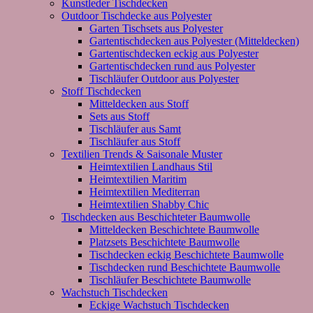
Kunstleder Tischdecken
Outdoor Tischdecke aus Polyester
Garten Tischsets aus Polyester
Gartentischdecken aus Polyester (Mitteldecken)
Gartentischdecken eckig aus Polyester
Gartentischdecken rund aus Polyester
Tischläufer Outdoor aus Polyester
Stoff Tischdecken
Mitteldecken aus Stoff
Sets aus Stoff
Tischläufer aus Samt
Tischläufer aus Stoff
Textilien Trends & Saisonale Muster
Heimtextilien Landhaus Stil
Heimtextilien Maritim
Heimtextilien Mediterran
Heimtextilien Shabby Chic
Tischdecken aus Beschichteter Baumwolle
Mitteldecken Beschichtete Baumwolle
Platzsets Beschichtete Baumwolle
Tischdecken eckig Beschichtete Baumwolle
Tischdecken rund Beschichtete Baumwolle
Tischläufer Beschichtete Baumwolle
Wachstuch Tischdecken
Eckige Wachstuch Tischdecken