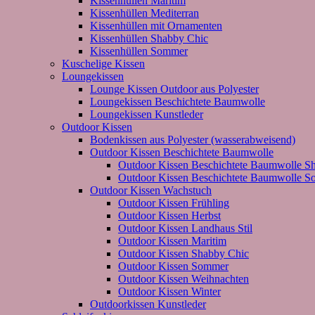
Kissenhüllen Maritim
Kissenhüllen Mediterran
Kissenhüllen mit Ornamenten
Kissenhüllen Shabby Chic
Kissenhüllen Sommer
Kuschelige Kissen
Loungekissen
Lounge Kissen Outdoor aus Polyester
Loungekissen Beschichtete Baumwolle
Loungekissen Kunstleder
Outdoor Kissen
Bodenkissen aus Polyester (wasserabweisend)
Outdoor Kissen Beschichtete Baumwolle
Outdoor Kissen Beschichtete Baumwolle S
Outdoor Kissen Beschichtete Baumwolle 
Outdoor Kissen Wachstuch
Outdoor Kissen Frühling
Outdoor Kissen Herbst
Outdoor Kissen Landhaus Stil
Outdoor Kissen Maritim
Outdoor Kissen Shabby Chic
Outdoor Kissen Sommer
Outdoor Kissen Weihnachten
Outdoor Kissen Winter
Outdoorkissen Kunstleder