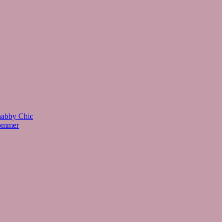
habby Chic
Sommer