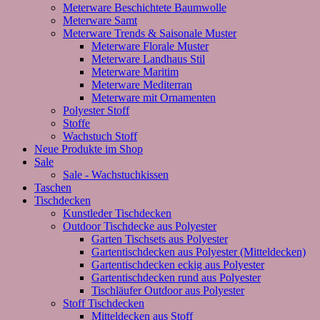
Meterware Beschichtete Baumwolle
Meterware Samt
Meterware Trends & Saisonale Muster
Meterware Florale Muster
Meterware Landhaus Stil
Meterware Maritim
Meterware Mediterran
Meterware mit Ornamenten
Polyester Stoff
Stoffe
Wachstuch Stoff
Neue Produkte im Shop
Sale
Sale - Wachstuchkissen
Taschen
Tischdecken
Kunstleder Tischdecken
Outdoor Tischdecke aus Polyester
Garten Tischsets aus Polyester
Gartentischdecken aus Polyester (Mitteldecken)
Gartentischdecken eckig aus Polyester
Gartentischdecken rund aus Polyester
Tischläufer Outdoor aus Polyester
Stoff Tischdecken
Mitteldecken aus Stoff