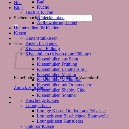
Bad
Neu
Küche
Blog
Tisch & Küche
Abdeckhauben
Suchen nach:
Aufbewahrungsbeutel
Heimtextilien für Kinder
Kissen
Gartenstuhlkissen
Kissen für Kinder
Warenkorb
Kissen mit Füllung
Kissenhüllen (Kissen ohne Füllung)
Kissenhüllen aus Samt
Kissenhüllen Frühling
Kissenhüllen Landhaus Stil
Kissenhüllen Maritim
Es befinden sich keine Produkte im Warenkorb.
Kissenhüllen Mediterran
Kissenhüllen mit Ornamenten
Zurück zum Shop
Kissenhüllen Shabby Chic
Kissenhüllen Sommer
Kuschelige Kissen
Loungekissen
Lounge Kissen Outdoor aus Polyester
Loungekissen Beschichtete Baumwolle
Loungekissen Kunstleder
Outdoor Kissen