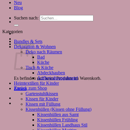
Neu
Blog
Suchen nach:
Kategorien
Bundles & Sets
Warenkorb
Dekoration & Wohnen
Deko nach Räumen
Bad
Küche
Tisch & Küche
Abdeckhauben
Aufbewahrungsbeutel
Es befinden sich keine Produkte im Warenkorb.
Heimtextilien für Kinder
Zurück zum Shop
Kissen
Gartenstuhlkissen
Kissen für Kinder
Kissen mit Füllung
Kissenhüllen (Kissen ohne Füllung)
Kissenhüllen aus Samt
Kissenhüllen Frühling
Kissenhüllen Landhaus Stil