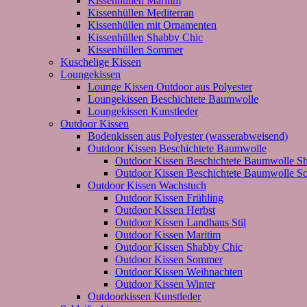
Kissenhüllen Maritim
Kissenhüllen Mediterran
Kissenhüllen mit Ornamenten
Kissenhüllen Shabby Chic
Kissenhüllen Sommer
Kuschelige Kissen
Loungekissen
Lounge Kissen Outdoor aus Polyester
Loungekissen Beschichtete Baumwolle
Loungekissen Kunstleder
Outdoor Kissen
Bodenkissen aus Polyester (wasserabweisend)
Outdoor Kissen Beschichtete Baumwolle
Outdoor Kissen Beschichtete Baumwolle S
Outdoor Kissen Beschichtete Baumwolle 
Outdoor Kissen Wachstuch
Outdoor Kissen Frühling
Outdoor Kissen Herbst
Outdoor Kissen Landhaus Stil
Outdoor Kissen Maritim
Outdoor Kissen Shabby Chic
Outdoor Kissen Sommer
Outdoor Kissen Weihnachten
Outdoor Kissen Winter
Outdoorkissen Kunstleder