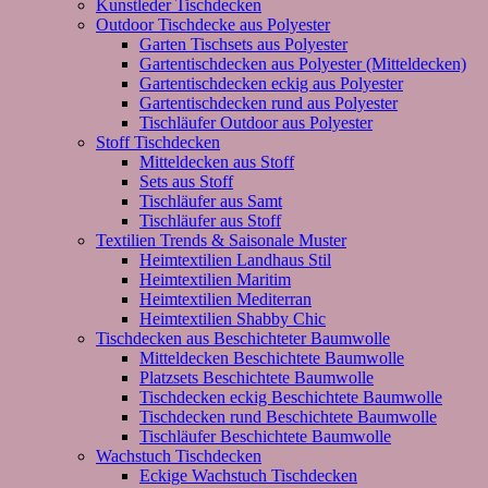
Kunstleder Tischdecken
Outdoor Tischdecke aus Polyester
Garten Tischsets aus Polyester
Gartentischdecken aus Polyester (Mitteldecken)
Gartentischdecken eckig aus Polyester
Gartentischdecken rund aus Polyester
Tischläufer Outdoor aus Polyester
Stoff Tischdecken
Mitteldecken aus Stoff
Sets aus Stoff
Tischläufer aus Samt
Tischläufer aus Stoff
Textilien Trends & Saisonale Muster
Heimtextilien Landhaus Stil
Heimtextilien Maritim
Heimtextilien Mediterran
Heimtextilien Shabby Chic
Tischdecken aus Beschichteter Baumwolle
Mitteldecken Beschichtete Baumwolle
Platzsets Beschichtete Baumwolle
Tischdecken eckig Beschichtete Baumwolle
Tischdecken rund Beschichtete Baumwolle
Tischläufer Beschichtete Baumwolle
Wachstuch Tischdecken
Eckige Wachstuch Tischdecken