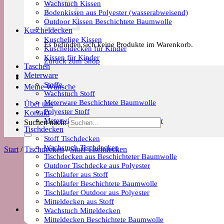
Wachstuch Kissen
Bodenkissen aus Polyester (wasserabweisend)
Outdoor Kissen Beschichtete Baumwolle
Kuscheldecken
Kuschelige Kissen
Es befinden sich keine Produkte im Warenkorb.
Kuscheldecken für Kinder
Kissen für Kinder
Zurück zum Shop
Taschen
Meterware
Stoffe
Meine Wünsche
Wachstuch Stoff
Meterware Beschichtete Baumwolle
Über uns
Polyester Stoff
Kontakt
Meterware Trends & Saisonale Muster
Suchen nach:
Tischdecken
Stoff Tischdecken
Wachstuch Tischdecken
Start
/
Tischdecken
/
Stoff Tischdecken
Tischdecken aus Beschichteter Baumwolle
Outdoor Tischdecke aus Polyester
Tischläufer aus Stoff
Tischläufer Beschichtete Baumwolle
Tischläufer Outdoor aus Polyester
Mitteldecken aus Stoff
Wachstuch Mitteldecken
Mitteldecken Beschichtete Baumwolle