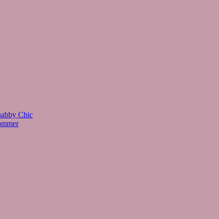
habby Chic
Sommer