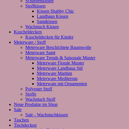
Schleifenkissen
Stoffkissen
Kissen Shabby Chic
Landhaus Kissen
Samtkissen
Wachstuch Kissen
Kuscheldecken
Kuscheldecken für Kinder
Meterware / Stoff
Meterware Beschichtete Baumwolle
Meterware Samt
Meterware Trends & Saisonale Muster
Meterware Florale Muster
Meterware Landhaus Stil
Meterware Maritim
Meterware Mediterran
Meterware mit Ornamenten
Polyester Stoff
Stoffe
Wachstuch Stoff
Neue Produkte im Shop
Sale
Sale - Wachstuchkissen
Taschen
Tischdecken