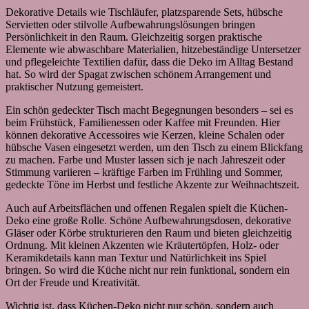
Dekorative Details wie Tischläufer, platzsparende Sets, hübsche
Servietten oder stilvolle Aufbewahrungslösungen bringen
Persönlichkeit in den Raum. Gleichzeitig sorgen praktische
Elemente wie abwaschbare Materialien, hitzebeständige Untersetzer
und pflegeleichte Textilien dafür, dass die Deko im Alltag Bestand
hat. So wird der Spagat zwischen schönem Arrangement und
praktischer Nutzung gemeistert.
Ein schön gedeckter Tisch macht Begegnungen besonders – sei es
beim Frühstück, Familienessen oder Kaffee mit Freunden. Hier
können dekorative Accessoires wie Kerzen, kleine Schalen oder
hübsche Vasen eingesetzt werden, um den Tisch zu einem Blickfang
zu machen. Farbe und Muster lassen sich je nach Jahreszeit oder
Stimmung variieren – kräftige Farben im Frühling und Sommer,
gedeckte Töne im Herbst und festliche Akzente zur Weihnachtszeit.
Auch auf Arbeitsflächen und offenen Regalen spielt die Küchen-
Deko eine große Rolle. Schöne Aufbewahrungsdosen, dekorative
Gläser oder Körbe strukturieren den Raum und bieten gleichzeitig
Ordnung. Mit kleinen Akzenten wie Kräutertöpfen, Holz‑ oder
Keramikdetails kann man Textur und Natürlichkeit ins Spiel
bringen. So wird die Küche nicht nur rein funktional, sondern ein
Ort der Freude und Kreativität.
Wichtig ist, dass Küchen-Deko nicht nur schön, sondern auch