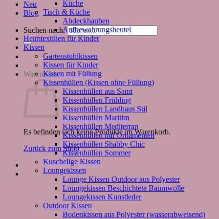
Küche
Neu
Tisch & Küche
Blog
Abdeckhauben
Aufbewahrungsbeutel
Suchen nach:
Heimtextilien für Kinder
Kissen
Gartenstuhlkissen
Kissen für Kinder
Kissen mit Füllung
Warenkorb
Kissenhüllen (Kissen ohne Füllung)
Kissenhüllen aus Samt
Kissenhüllen Frühling
Kissenhüllen Landhaus Stil
Kissenhüllen Maritim
Kissenhüllen Mediterran
Es befinden sich keine Produkte im Warenkorb.
Kissenhüllen mit Ornamenten
Kissenhüllen Shabby Chic
Zurück zum Shop
Kissenhüllen Sommer
Kuschelige Kissen
Loungekissen
Lounge Kissen Outdoor aus Polyester
Loungekissen Beschichtete Baumwolle
Loungekissen Kunstleder
Outdoor Kissen
Bodenkissen aus Polyester (wasserabweisend)