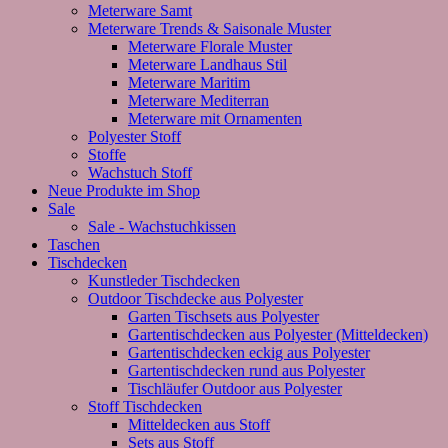
Meterware Samt
Meterware Trends & Saisonale Muster
Meterware Florale Muster
Meterware Landhaus Stil
Meterware Maritim
Meterware Mediterran
Meterware mit Ornamenten
Polyester Stoff
Stoffe
Wachstuch Stoff
Neue Produkte im Shop
Sale
Sale - Wachstuchkissen
Taschen
Tischdecken
Kunstleder Tischdecken
Outdoor Tischdecke aus Polyester
Garten Tischsets aus Polyester
Gartentischdecken aus Polyester (Mitteldecken)
Gartentischdecken eckig aus Polyester
Gartentischdecken rund aus Polyester
Tischläufer Outdoor aus Polyester
Stoff Tischdecken
Mitteldecken aus Stoff
Sets aus Stoff