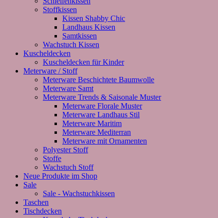
Schleifenkissen
Stoffkissen
Kissen Shabby Chic
Landhaus Kissen
Samtkissen
Wachstuch Kissen
Kuscheldecken
Kuscheldecken für Kinder
Meterware / Stoff
Meterware Beschichtete Baumwolle
Meterware Samt
Meterware Trends & Saisonale Muster
Meterware Florale Muster
Meterware Landhaus Stil
Meterware Maritim
Meterware Mediterran
Meterware mit Ornamenten
Polyester Stoff
Stoffe
Wachstuch Stoff
Neue Produkte im Shop
Sale
Sale - Wachstuchkissen
Taschen
Tischdecken