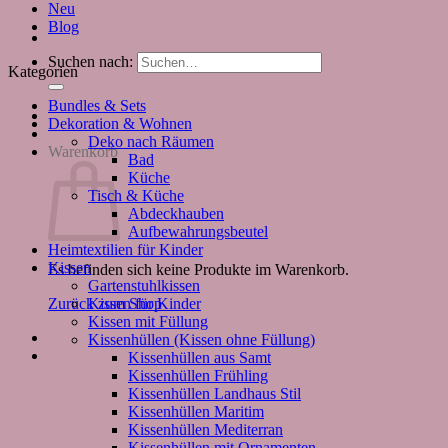
Neu
Blog
Suchen nach:
Kategorien
Bundles & Sets
Dekoration & Wohnen
Deko nach Räumen
Warenkorb
Bad
Küche
Tisch & Küche
Abdeckhauben
Aufbewahrungsbeutel
Heimtextilien für Kinder
Kissen
Es befinden sich keine Produkte im Warenkorb.
Gartenstuhlkissen
Kissen für Kinder
Zurück zum Shop
Kissen mit Füllung
Kissenhüllen (Kissen ohne Füllung)
Kissenhüllen aus Samt
Kissenhüllen Frühling
Kissenhüllen Landhaus Stil
Kissenhüllen Maritim
Kissenhüllen Mediterran
Kissenhüllen mit Ornamenten