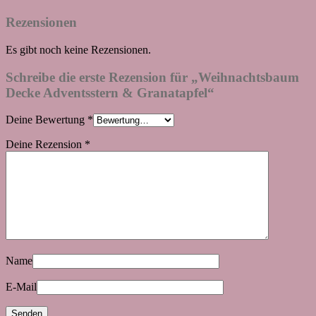
Rezensionen
Es gibt noch keine Rezensionen.
Schreibe die erste Rezension für „Weihnachtsbaum
Decke Adventsstern & Granatapfel“
Deine Bewertung
*
Deine Rezension
*
Name
E-Mail