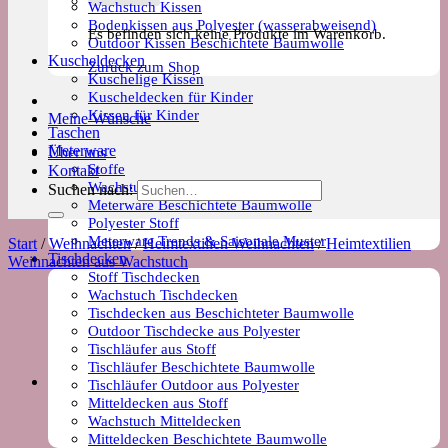
Wachstuch Kissen
Bodenkissen aus Polyester (wasserabweisend)
Es befinden sich keine Produkte im Warenkorb.
Outdoor Kissen Beschichtete Baumwolle
Kuscheldecken
Zurück zum Shop
Kuschelige Kissen
Kuscheldecken für Kinder
Kissen für Kinder
Meine Wünsche
Taschen
Meterware
Über uns
Stoffe
Kontakt
Wachstuch Stoff
Suchen nach:
Meterware Beschichtete Baumwolle
Polyester Stoff
Meterware Trends & Saisonale Muster
Start
/
Weihnachten
/
Heimtextilien Weihnachten
/
Heimtextilien
Tischdecken
Weihnachten aus Wachstuch
Stoff Tischdecken
Wachstuch Tischdecken
Tischdecken aus Beschichteter Baumwolle
Outdoor Tischdecke aus Polyester
Tischläufer aus Stoff
Tischläufer Beschichtete Baumwolle
Tischläufer Outdoor aus Polyester
Mitteldecken aus Stoff
Wachstuch Mitteldecken
Mitteldecken Beschichtete Baumwolle