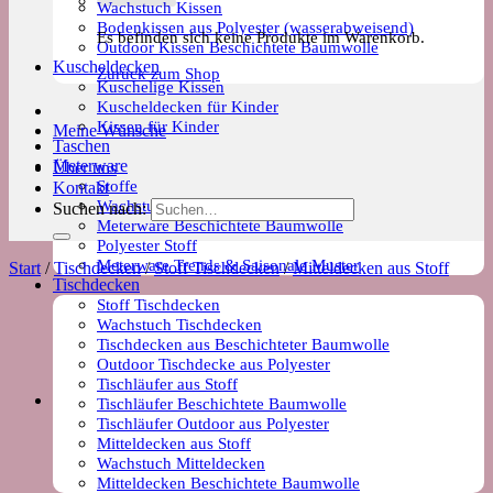
Wachstuch Kissen
Bodenkissen aus Polyester (wasserabweisend)
Es befinden sich keine Produkte im Warenkorb.
Outdoor Kissen Beschichtete Baumwolle
Kuscheldecken
Zurück zum Shop
Kuschelige Kissen
Kuscheldecken für Kinder
Kissen für Kinder
Meine Wünsche
Taschen
Meterware
Über uns
Stoffe
Kontakt
Wachstuch Stoff
Suchen nach:
Meterware Beschichtete Baumwolle
Polyester Stoff
Meterware Trends & Saisonale Muster
Start
/
Tischdecken
/
Stoff Tischdecken
/
Mitteldecken aus Stoff
Tischdecken
Stoff Tischdecken
Wachstuch Tischdecken
Tischdecken aus Beschichteter Baumwolle
Outdoor Tischdecke aus Polyester
Tischläufer aus Stoff
Tischläufer Beschichtete Baumwolle
Tischläufer Outdoor aus Polyester
Mitteldecken aus Stoff
Wachstuch Mitteldecken
Mitteldecken Beschichtete Baumwolle