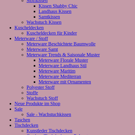
Stoffkissen
Kissen Shabby Chic
Landhaus Kissen
Samtkissen
Wachstuch Kissen
Kuscheldecken
Kuscheldecken für Kinder
Meterware / Stoff
Meterware Beschichtete Baumwolle
Meterware Samt
Meterware Trends & Saisonale Muster
Meterware Florale Muster
Meterware Landhaus Stil
Meterware Maritim
Meterware Mediterran
Meterware mit Ornamenten
Polyester Stoff
Stoffe
Wachstuch Stoff
Neue Produkte im Shop
Sale
Sale - Wachstuchkissen
Taschen
Tischdecken
Kunstleder Tischdecken