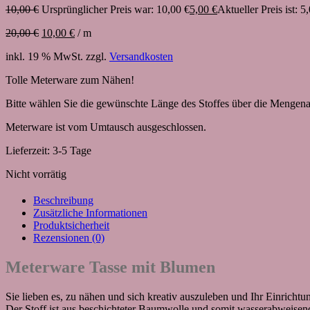
10,00
€
Ursprünglicher Preis war: 10,00 €
5,00
€
Aktueller Preis ist: 5
20,00
€
10,00
€
/
m
inkl. 19 % MwSt.
zzgl.
Versandkosten
Tolle Meterware zum Nähen!
Bitte wählen Sie die gewünschte Länge des Stoffes über die Mengena
Meterware ist vom Umtausch ausgeschlossen.
Lieferzeit:
3-5 Tage
Nicht vorrätig
Beschreibung
Zusätzliche Informationen
Produktsicherheit
Rezensionen (0)
Meterware Tasse mit Blumen
Sie lieben es, zu nähen und sich kreativ auszuleben und Ihr Einrich
Der Stoff ist aus beschichteter Baumwolle und somit wasserabweisend