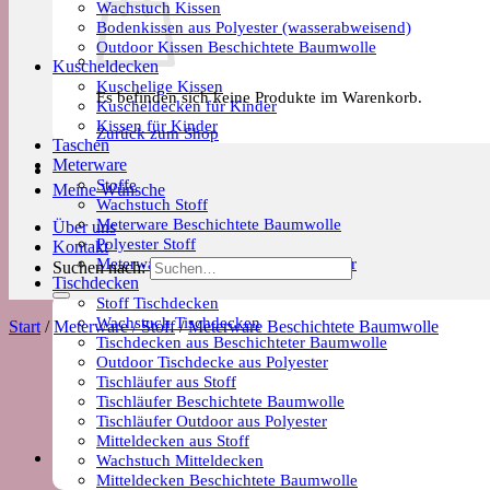
Wachstuch Kissen
Bodenkissen aus Polyester (wasserabweisend)
Outdoor Kissen Beschichtete Baumwolle
Kuscheldecken
Kuschelige Kissen
Es befinden sich keine Produkte im Warenkorb.
Kuscheldecken für Kinder
Kissen für Kinder
Zurück zum Shop
Taschen
Meterware
Stoffe
Meine Wünsche
Wachstuch Stoff
Meterware Beschichtete Baumwolle
Über uns
Polyester Stoff
Kontakt
Meterware Trends & Saisonale Muster
Suchen nach:
Tischdecken
Stoff Tischdecken
Wachstuch Tischdecken
Start
/
Meterware / Stoff
/
Meterware Beschichtete Baumwolle
Tischdecken aus Beschichteter Baumwolle
Outdoor Tischdecke aus Polyester
Tischläufer aus Stoff
Tischläufer Beschichtete Baumwolle
Tischläufer Outdoor aus Polyester
Mitteldecken aus Stoff
Wachstuch Mitteldecken
Mitteldecken Beschichtete Baumwolle