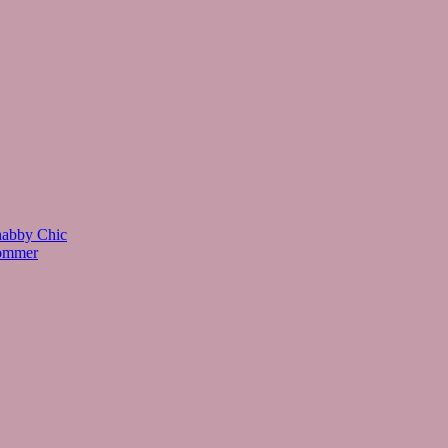
habby Chic
Sommer