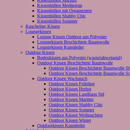
Kissenhüllen Maritim
Kissenhüllen Mediterran
Kissenhüllen mit Ornamenten
Kissenhüllen Shabby Chic
Kissenhüllen Sommer
Kuschelige Kissen
Loungekissen
Lounge Kissen Outdoor aus Polyester
Loungekissen Beschichtete Baumwolle
Loungekissen Kunstleder
Outdoor Kissen
Bodenkissen aus Polyester (wasserabweisend)
Outdoor Kissen Beschichtete Baumwolle
Outdoor Kissen Beschichtete Baumwolle S
Outdoor Kissen Beschichtete Baumwolle 
Outdoor Kissen Wachstuch
Outdoor Kissen Frühling
Outdoor Kissen Herbst
Outdoor Kissen Landhaus Stil
Outdoor Kissen Maritim
Outdoor Kissen Shabby Chic
Outdoor Kissen Sommer
Outdoor Kissen Weihnachten
Outdoor Kissen Winter
Outdoorkissen Kunstleder