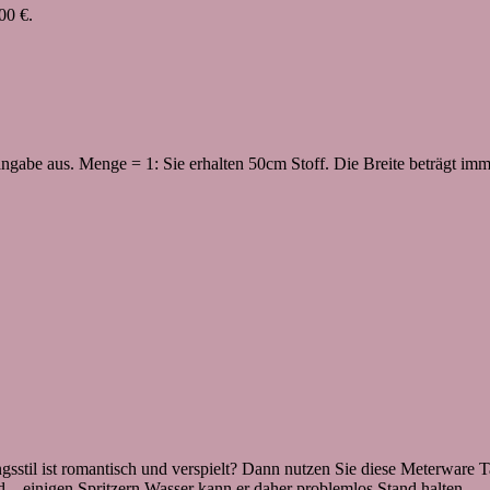
,00 €.
ngabe aus. Menge = 1: Sie erhalten 50cm Stoff. Die Breite beträgt im
tungsstil ist romantisch und verspielt? Dann nutzen Sie diese Meterwa
 – einigen Spritzern Wasser kann er daher problemlos Stand halten.