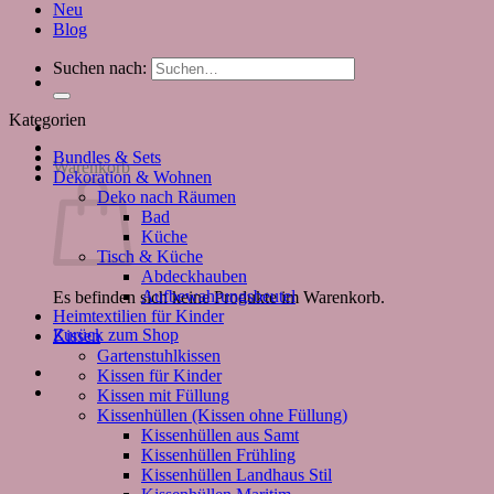
Neu
Blog
Suchen nach:
Kategorien
Bundles & Sets
Warenkorb
Dekoration & Wohnen
Deko nach Räumen
Bad
Küche
Tisch & Küche
Abdeckhauben
Aufbewahrungsbeutel
Es befinden sich keine Produkte im Warenkorb.
Heimtextilien für Kinder
Zurück zum Shop
Kissen
Gartenstuhlkissen
Kissen für Kinder
Kissen mit Füllung
Kissenhüllen (Kissen ohne Füllung)
Kissenhüllen aus Samt
Kissenhüllen Frühling
Kissenhüllen Landhaus Stil