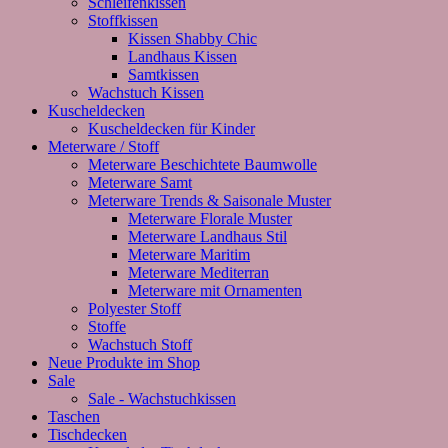
Schleifenkissen
Stoffkissen
Kissen Shabby Chic
Landhaus Kissen
Samtkissen
Wachstuch Kissen
Kuscheldecken
Kuscheldecken für Kinder
Meterware / Stoff
Meterware Beschichtete Baumwolle
Meterware Samt
Meterware Trends & Saisonale Muster
Meterware Florale Muster
Meterware Landhaus Stil
Meterware Maritim
Meterware Mediterran
Meterware mit Ornamenten
Polyester Stoff
Stoffe
Wachstuch Stoff
Neue Produkte im Shop
Sale
Sale - Wachstuchkissen
Taschen
Tischdecken