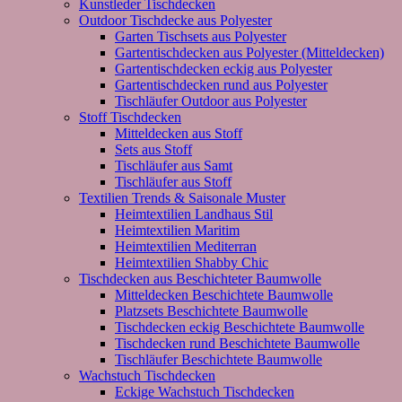
Kunstleder Tischdecken
Outdoor Tischdecke aus Polyester
Garten Tischsets aus Polyester
Gartentischdecken aus Polyester (Mitteldecken)
Gartentischdecken eckig aus Polyester
Gartentischdecken rund aus Polyester
Tischläufer Outdoor aus Polyester
Stoff Tischdecken
Mitteldecken aus Stoff
Sets aus Stoff
Tischläufer aus Samt
Tischläufer aus Stoff
Textilien Trends & Saisonale Muster
Heimtextilien Landhaus Stil
Heimtextilien Maritim
Heimtextilien Mediterran
Heimtextilien Shabby Chic
Tischdecken aus Beschichteter Baumwolle
Mitteldecken Beschichtete Baumwolle
Platzsets Beschichtete Baumwolle
Tischdecken eckig Beschichtete Baumwolle
Tischdecken rund Beschichtete Baumwolle
Tischläufer Beschichtete Baumwolle
Wachstuch Tischdecken
Eckige Wachstuch Tischdecken