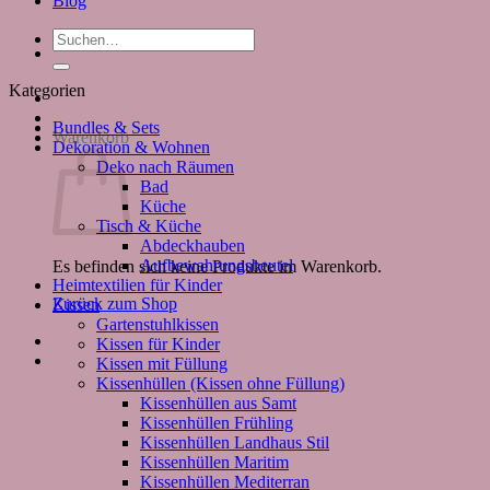
Blog
Suchen
nach:
Kategorien
Bundles & Sets
Warenkorb
Dekoration & Wohnen
Deko nach Räumen
Bad
Küche
Tisch & Küche
Abdeckhauben
Aufbewahrungsbeutel
Es befinden sich keine Produkte im Warenkorb.
Heimtextilien für Kinder
Zurück zum Shop
Kissen
Gartenstuhlkissen
Kissen für Kinder
Kissen mit Füllung
Kissenhüllen (Kissen ohne Füllung)
Kissenhüllen aus Samt
Kissenhüllen Frühling
Kissenhüllen Landhaus Stil
Kissenhüllen Maritim
Kissenhüllen Mediterran