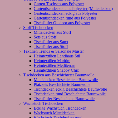
Garten Tischsets aus Polyester
Gartentischdecken aus Polyester (Mitteldecken)
Gartentischdecken eckig aus Polyester
Gartentischdecken rund aus Polyester
Tischläufer Outdoor aus Polyester
Stoff Tischdecken
Mitteldecken aus Stoff
Sets aus Stoff
Tischläufer aus Samt
Tischläufer aus Stoff
Textilien Trends & Saisonale Muster
Heimtextilien Landhaus Stil
Heimtextilien Maritim
Heimtextilien Mediterran
Heimtextilien Shabby Chic
Tischdecken aus Beschichteter Baumwolle
Mitteldecken Beschichtete Baumwolle
Platzsets Beschichtete Baumwolle
Tischdecken eckig Beschichtete Baumwolle
Tischdecken rund Beschichtete Baumwolle
Tischläufer Beschichtete Baumwolle
Wachstuch Tischdecken
Eckige Wachstuch Tischdecken
Wachstuch Mitteldecken
Wachstuch Tischdecken rund