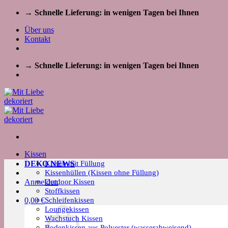
Zum
→ Schnelle Lieferung: in wenigen Tagen bei Ihnen
Inhalt
Über uns
springen
Kontakt
→ Schnelle Lieferung: in wenigen Tagen bei Ihnen
Kissen
Kissen mit Füllung
DEKO NEWS
Kissenhüllen (Kissen ohne Füllung)
Outdoor Kissen
Anmelden
Stoffkissen
Schleifenkissen
0,00
€
Loungekissen
Wachstuch Kissen
Bodenkissen aus Polyester (wasserabweisend)