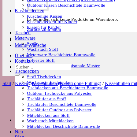
Outdoor Kissen Beschichtete Baumwolle
Kuscheldecken
Kuschelige Kissen
Es befinden sich keine Produkte im Warenkorb.
Kuscheldecken für Kinder
Kissen für Kinder
Zurück zum Shop
Taschen
Meterware
Stoffe
Meine Wünsche
Wachstuch Stoff
Meterware Beschichtete Baumwolle
Über uns
Polyester Stoff
Kontakt
Meterware Trends & Saisonale Muster
Suchen
Tischdecken
nach:
Stoff Tischdecken
Wachstuch Tischdecken
Start
/
Kissen
/
Kissenhüllen (Kissen ohne Füllung)
/
Kissenhüllen mi
Tischdecken aus Beschichteter Baumwolle
Outdoor Tischdecke aus Polyester
Tischläufer aus Stoff
Tischläufer Beschichtete Baumwolle
Tischläufer Outdoor aus Polyester
Mitteldecken aus Stoff
Wachstuch Mitteldecken
Mitteldecken Beschichtete Baumwolle
Neu