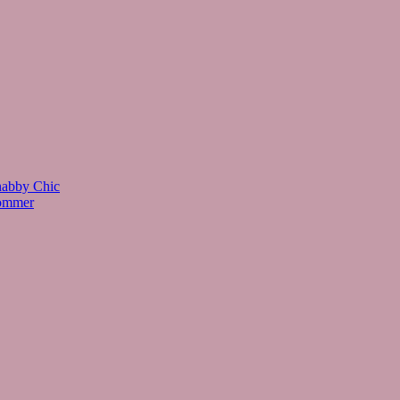
habby Chic
Sommer