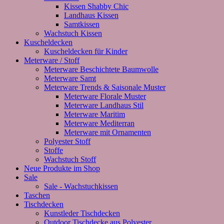
Kissen Shabby Chic
Landhaus Kissen
Samtkissen
Wachstuch Kissen
Kuscheldecken
Kuscheldecken für Kinder
Meterware / Stoff
Meterware Beschichtete Baumwolle
Meterware Samt
Meterware Trends & Saisonale Muster
Meterware Florale Muster
Meterware Landhaus Stil
Meterware Maritim
Meterware Mediterran
Meterware mit Ornamenten
Polyester Stoff
Stoffe
Wachstuch Stoff
Neue Produkte im Shop
Sale
Sale - Wachstuchkissen
Taschen
Tischdecken
Kunstleder Tischdecken
Outdoor Tischdecke aus Polyester