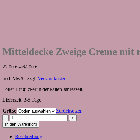
Mitteldecke Zweige Creme mit 
22,00
€
–
64,00
€
inkl. MwSt.
zzgl.
Versandkosten
Toller Hingucker in der kalten Jahreszeit!
Lieferzeit:
3-5 Tage
Größe
Zurücksetzen
Mitteldecke
Zweige
In den Warenkorb
Creme
mit
Beschreibung
rotem