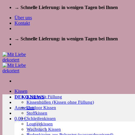
Zum
→ Schnelle Lieferung: in wenigen Tagen bei Ihnen
Inhalt
Über uns
springen
Kontakt
→ Schnelle Lieferung: in wenigen Tagen bei Ihnen
Kissen
Kissen mit Füllung
DEKO NEWS
Kissenhüllen (Kissen ohne Füllung)
Outdoor Kissen
Anmelden
Stoffkissen
Schleifenkissen
0,00
€
Loungekissen
Wachstuch Kissen
Bodenkissen aus Polyester (wasserabweisend)