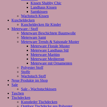
Kissen Shabby Chic
Landhaus Kissen
Samtkissen
Wachstuch Kissen
Kuscheldecken
Kuscheldecken für Kinder
Meterware / Stoff
Meterware Beschichtete Baumwolle
Meterware Samt
Meterware Trends & Saisonale Muster
Meterware Florale Muster
Meterware Landhaus Stil
Meterware Maritim
Meterware Mediterran
Meterware mit Ornamenten
Polyester Stoff
Stoffe
Wachstuch Stoff
Neue Produkte im Shop
Sale
Sale - Wachstuchkissen
Taschen
Tischdecken
Kunstleder Tischdecken
Outdoor Tischdecke aus Polyester