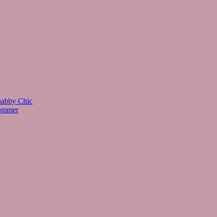
habby Chic
Sommer