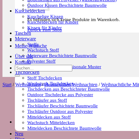
Outdoor Kissen Beschichtete Baumwolle
Kuscheldecken
Kuschelige Kissen
Es befinden sich keine Produkte im Warenkorb.
Kuscheldecken für Kinder
Kissen für Kinder
Zurück zum Shop
Taschen
Meterware
Stoffe
Meine Wünsche
Wachstuch Stoff
Meterware Beschichtete Baumwolle
Über uns
Polyester Stoff
Kontakt
Meterware Trends & Saisonale Muster
Suchen
Tischdecken
nach:
Stoff Tischdecken
Wachstuch Tischdecken
Start
/
Weihnachten
/
Heimtextilien Weihnachten
/
Weihnachtliche Mit
Tischdecken aus Beschichteter Baumwolle
Outdoor Tischdecke aus Polyester
Tischläufer aus Stoff
Tischläufer Beschichtete Baumwolle
Tischläufer Outdoor aus Polyester
Mitteldecken aus Stoff
Wachstuch Mitteldecken
Mitteldecken Beschichtete Baumwolle
Neu