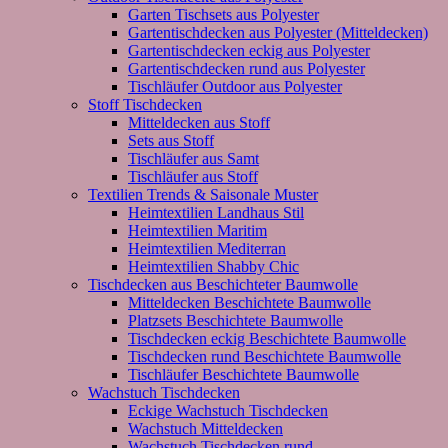
Garten Tischsets aus Polyester
Gartentischdecken aus Polyester (Mitteldecken)
Gartentischdecken eckig aus Polyester
Gartentischdecken rund aus Polyester
Tischläufer Outdoor aus Polyester
Stoff Tischdecken
Mitteldecken aus Stoff
Sets aus Stoff
Tischläufer aus Samt
Tischläufer aus Stoff
Textilien Trends & Saisonale Muster
Heimtextilien Landhaus Stil
Heimtextilien Maritim
Heimtextilien Mediterran
Heimtextilien Shabby Chic
Tischdecken aus Beschichteter Baumwolle
Mitteldecken Beschichtete Baumwolle
Platzsets Beschichtete Baumwolle
Tischdecken eckig Beschichtete Baumwolle
Tischdecken rund Beschichtete Baumwolle
Tischläufer Beschichtete Baumwolle
Wachstuch Tischdecken
Eckige Wachstuch Tischdecken
Wachstuch Mitteldecken
Wachstuch Tischdecken rund