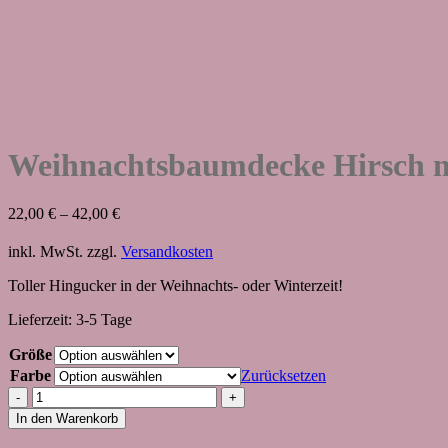
Weihnachtsbaumdecke Hirsch m
22,00
€
–
42,00
€
inkl. MwSt.
zzgl.
Versandkosten
Toller Hingucker in der Weihnachts- oder Winterzeit!
Lieferzeit:
3-5 Tage
Größe
Farbe
Zurücksetzen
Weihnachtsbaumdecke
Hirsch
In den Warenkorb
mit