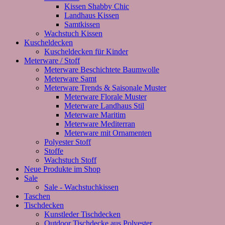
Kissen Shabby Chic
Landhaus Kissen
Samtkissen
Wachstuch Kissen
Kuscheldecken
Kuscheldecken für Kinder
Meterware / Stoff
Meterware Beschichtete Baumwolle
Meterware Samt
Meterware Trends & Saisonale Muster
Meterware Florale Muster
Meterware Landhaus Stil
Meterware Maritim
Meterware Mediterran
Meterware mit Ornamenten
Polyester Stoff
Stoffe
Wachstuch Stoff
Neue Produkte im Shop
Sale
Sale - Wachstuchkissen
Taschen
Tischdecken
Kunstleder Tischdecken
Outdoor Tischdecke aus Polyester