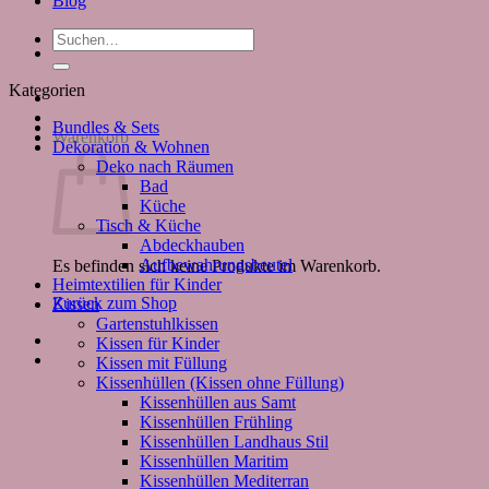
Blog
Suchen
nach:
Kategorien
Bundles & Sets
Warenkorb
Dekoration & Wohnen
Deko nach Räumen
Bad
Küche
Tisch & Küche
Abdeckhauben
Aufbewahrungsbeutel
Es befinden sich keine Produkte im Warenkorb.
Heimtextilien für Kinder
Zurück zum Shop
Kissen
Gartenstuhlkissen
Kissen für Kinder
Kissen mit Füllung
Kissenhüllen (Kissen ohne Füllung)
Kissenhüllen aus Samt
Kissenhüllen Frühling
Kissenhüllen Landhaus Stil
Kissenhüllen Maritim
Kissenhüllen Mediterran