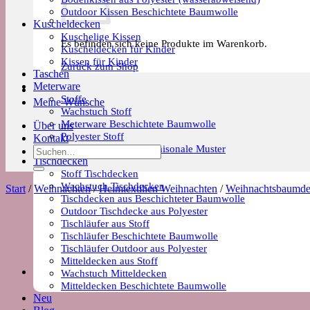
Outdoor Kissen Beschichtete Baumwolle
Kuscheldecken
Kuschelige Kissen
Es befinden sich keine Produkte im Warenkorb.
Kuscheldecken für Kinder
Kissen für Kinder
Zurück zum Shop
Taschen
Meterware
Stoffe
Meine Wünsche
Wachstuch Stoff
Meterware Beschichtete Baumwolle
Über uns
Polyester Stoff
Kontakt
Meterware Trends & Saisonale Muster
Suchen
Tischdecken
nach:
Stoff Tischdecken
Wachstuch Tischdecken
Start
/
Weihnachten
/
Heimtextilien Weihnachten
/
Weihnachtsbaumd
Tischdecken aus Beschichteter Baumwolle
Outdoor Tischdecke aus Polyester
Tischläufer aus Stoff
Tischläufer Beschichtete Baumwolle
Tischläufer Outdoor aus Polyester
Mitteldecken aus Stoff
Wachstuch Mitteldecken
Mitteldecken Beschichtete Baumwolle
Neu