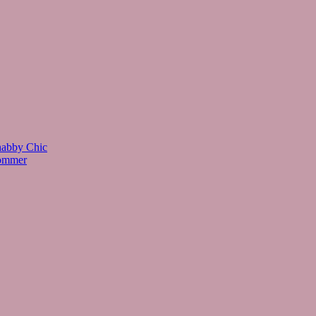
habby Chic
Sommer