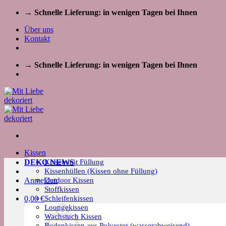
Zum
→ Schnelle Lieferung: in wenigen Tagen bei Ihnen
Inhalt
Über uns
springen
Kontakt
→ Schnelle Lieferung: in wenigen Tagen bei Ihnen
Kissen
Kissen mit Füllung
DEKO NEWS
Kissenhüllen (Kissen ohne Füllung)
Outdoor Kissen
Anmelden
Stoffkissen
Schleifenkissen
0,00
€
Loungekissen
Wachstuch Kissen
Bodenkissen aus Polyester (wasserabweisend)