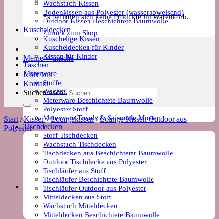
Wachstuch Kissen
Bodenkissen aus Polyester (wasserabweisend)
Es befinden sich keine Produkte im Warenkorb.
Outdoor Kissen Beschichtete Baumwolle
Kuscheldecken
Zurück zum Shop
Kuschelige Kissen
Kuscheldecken für Kinder
Kissen für Kinder
Meine Wünsche
Taschen
Meterware
Über uns
Stoffe
Kontakt
Wachstuch Stoff
Suchen nach:
Meterware Beschichtete Baumwolle
Polyester Stoff
Meterware Trends & Saisonale Muster
Start
/
Kissen
/
Loungekissen
/
Lounge Kissen Outdoor aus
Tischdecken
Polyester
Stoff Tischdecken
Wachstuch Tischdecken
Tischdecken aus Beschichteter Baumwolle
Outdoor Tischdecke aus Polyester
Tischläufer aus Stoff
Tischläufer Beschichtete Baumwolle
Tischläufer Outdoor aus Polyester
Mitteldecken aus Stoff
Wachstuch Mitteldecken
Mitteldecken Beschichtete Baumwolle