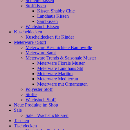
Schleifenkissen
Stoffkissen
Kissen Shabby Chic
Landhaus Kissen
Samtkissen
Wachstuch Kissen
Kuscheldecken
Kuscheldecken für Kinder
Meterware / Stoff
Meterware Beschichtete Baumwolle
Meterware Samt
Meterware Trends & Saisonale Muster
Meterware Florale Muster
Meterware Landhaus Stil
Meterware Maritim
Meterware Mediterran
Meterware mit Ornamenten
Polyester Stoff
Stoffe
Wachstuch Stoff
Neue Produkte im Shop
Sale
Sale - Wachstuchkissen
Taschen
Tischdecken