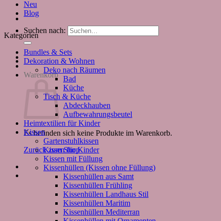
Neu
Blog
Suchen nach:
Kategorien
Bundles & Sets
Dekoration & Wohnen
Deko nach Räumen
Warenkorb
Bad
Küche
Tisch & Küche
Abdeckhauben
Aufbewahrungsbeutel
Heimtextilien für Kinder
Kissen
Es befinden sich keine Produkte im Warenkorb.
Gartenstuhlkissen
Kissen für Kinder
Zurück zum Shop
Kissen mit Füllung
Kissenhüllen (Kissen ohne Füllung)
Kissenhüllen aus Samt
Kissenhüllen Frühling
Kissenhüllen Landhaus Stil
Kissenhüllen Maritim
Kissenhüllen Mediterran
Kissenhüllen mit Ornamenten