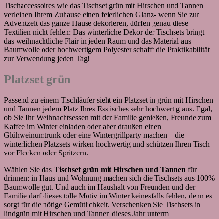
Tischaccessoires wie das Tischset grün mit Hirschen und Tannen
verleihen Ihrem Zuhause einen feierlichen Glanz- wenn Sie zur
Adventzeit das ganze Hause dekorieren, dürfen genau diese
Textilien nicht fehlen: Das winterliche Dekor der Tischsets bringt
das weihnachtliche Flair in jeden Raum und das Material aus
Baumwolle oder hochwertigem Polyester schafft die Praktikabilität
zur Verwendung jeden Tag!
Platzset grün
Passend zu einem Tischläufer sieht ein Platzset in grün mit Hirschen
und Tannen jedem Platz Ihres Esstisches sehr hochwertig aus. Egal,
ob Sie Ihr Weihnachtsessen mit der Familie genießen, Freunde zum
Kaffee im Winter einladen oder aber draußen einen
Glühweinumtrunk oder eine Wintergrillparty machen – die
winterlichen Platzsets wirken hochwertig und schützen Ihren Tisch
vor Flecken oder Spritzern.
Wählen Sie das
Tischset grün mit Hirschen und Tannen
für
drinnen: in Haus und Wohnung machen sich die Tischsets aus 100%
Baumwolle gut. Und auch im Haushalt von Freunden und der
Familie darf dieses tolle Motiv im Winter keinesfalls fehlen, denn es
sorgt für die nötige Gemütlichkeit. Verschenken Sie Tischsets in
lindgrün mit Hirschen und Tannen dieses Jahr unterm