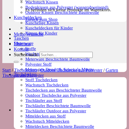
Wachstuch Kissen
Bodenkissen aus Polyester (wasserabweisend)
Es befinden sich keine Produkte im Warenkorb.
Outdoor Kissen Beschichtete Baumwolle
Kuscheldecken
Zurück zum Shop
Kuschelige Kissen
Kuscheldecken für Kinder
Kissen für Kinder
Meine Wünsche
Taschen
Meterware
Über uns
Stoffe
Kontakt
Wachstuch Stoff
Suchen nach:
Meterware Beschichtete Baumwolle
Polyester Stoff
Meterware Trends & Saisonale Muster
Start
/
Tischdecken
/
Outdoor Tischdecke aus Polyester
/
Garten
Tischdecken
Tischsets aus Polyester
Stoff Tischdecken
Wachstuch Tischdecken
Tischdecken aus Beschichteter Baumwolle
Outdoor Tischdecke aus Polyester
Tischläufer aus Stoff
Tischläufer Beschichtete Baumwolle
Tischläufer Outdoor aus Polyester
Mitteldecken aus Stoff
Wachstuch Mitteldecken
Mitteldecken Beschichtete Baumwolle