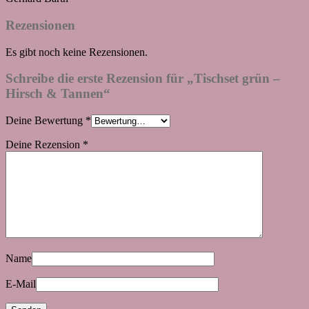
Rezensionen
Es gibt noch keine Rezensionen.
Schreibe die erste Rezension für „Tischset grün –
Hirsch & Tannen“
Deine Bewertung
*
Deine Rezension
*
Name
E-Mail