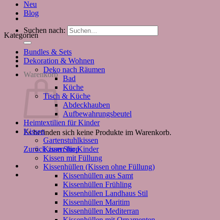
Neu
Blog
Suchen nach:
Kategorien
Bundles & Sets
Dekoration & Wohnen
Deko nach Räumen
Warenkorb
Bad
Küche
Tisch & Küche
Abdeckhauben
Aufbewahrungsbeutel
Heimtextilien für Kinder
Kissen
Es befinden sich keine Produkte im Warenkorb.
Gartenstuhlkissen
Kissen für Kinder
Zurück zum Shop
Kissen mit Füllung
Kissenhüllen (Kissen ohne Füllung)
Kissenhüllen aus Samt
Kissenhüllen Frühling
Kissenhüllen Landhaus Stil
Kissenhüllen Maritim
Kissenhüllen Mediterran
Kissenhüllen mit Ornamenten