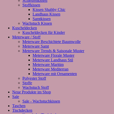
Schleifenkissen
Stoffkissen
Kissen Shabby Chic
Landhaus Kissen
Samtkissen
Wachstuch Kissen
Kuscheldecken
Kuscheldecken für Kinder
Meterware / Stoff
Meterware Beschichtete Baumwolle
Meterware Samt
Meterware Trends & Saisonale Muster
Meterware Florale Muster
Meterware Landhaus Stil
Meterware Maritim
Meterware Mediterran
Meterware mit Ornamenten
Polyester Stoff
Stoffe
Wachstuch Stoff
Neue Produkte im Shop
Sale
Sale - Wachstuchkissen
Taschen
Tischdecken