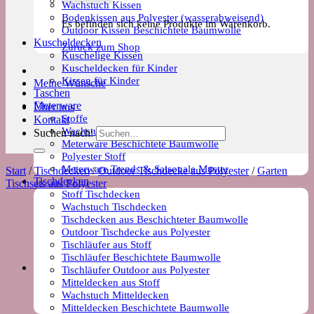
Wachstuch Kissen
Bodenkissen aus Polyester (wasserabweisend)
Es befinden sich keine Produkte im Warenkorb.
Outdoor Kissen Beschichtete Baumwolle
Kuscheldecken
Zurück zum Shop
Kuschelige Kissen
Kuscheldecken für Kinder
Kissen für Kinder
Meine Wünsche
Taschen
Meterware
Über uns
Stoffe
Kontakt
Wachstuch Stoff
Suchen nach:
Meterware Beschichtete Baumwolle
Polyester Stoff
Meterware Trends & Saisonale Muster
Start
/
Tischdecken
/
Outdoor Tischdecke aus Polyester
/
Garten
Tischdecken
Tischsets aus Polyester
Stoff Tischdecken
Wachstuch Tischdecken
Tischdecken aus Beschichteter Baumwolle
Outdoor Tischdecke aus Polyester
Tischläufer aus Stoff
Tischläufer Beschichtete Baumwolle
Tischläufer Outdoor aus Polyester
Mitteldecken aus Stoff
Wachstuch Mitteldecken
Mitteldecken Beschichtete Baumwolle