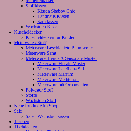
Schleifenkissen
Stoffkissen
Kissen Shabby Chic
Landhaus Kissen
Samtkissen
Wachstuch Kissen
Kuscheldecken
Kuscheldecken für Kinder
Meterware / Stoff
Meterware Beschichtete Baumwolle
Meterware Samt
Meterware Trends & Saisonale Muster
Meterware Florale Muster
Meterware Landhaus Stil
Meterware Maritim
Meterware Mediterran
Meterware mit Ornamenten
Polyester Stoff
Stoffe
Wachstuch Stoff
Neue Produkte im Shop
Sale
Sale - Wachstuchkissen
Taschen
Tischdecken