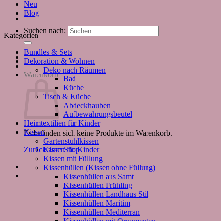
Neu
Blog
Suchen nach:
Kategorien
Bundles & Sets
Dekoration & Wohnen
Deko nach Räumen
Warenkorb
Bad
Küche
Tisch & Küche
Abdeckhauben
Aufbewahrungsbeutel
Heimtextilien für Kinder
Kissen
Es befinden sich keine Produkte im Warenkorb.
Gartenstuhlkissen
Kissen für Kinder
Zurück zum Shop
Kissen mit Füllung
Kissenhüllen (Kissen ohne Füllung)
Kissenhüllen aus Samt
Kissenhüllen Frühling
Kissenhüllen Landhaus Stil
Kissenhüllen Maritim
Kissenhüllen Mediterran
Kissenhüllen mit Ornamenten