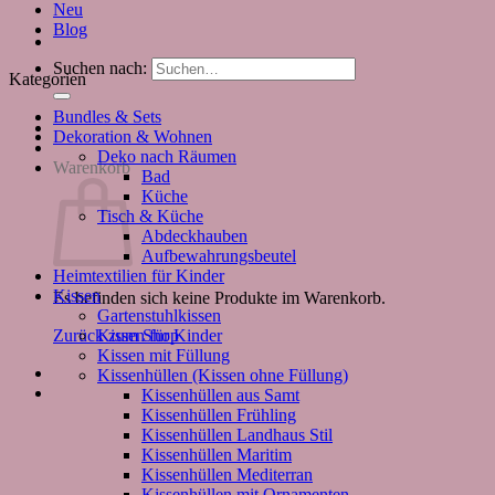
Neu
Blog
Suchen nach:
Kategorien
Bundles & Sets
Dekoration & Wohnen
Deko nach Räumen
Warenkorb
Bad
Küche
Tisch & Küche
Abdeckhauben
Aufbewahrungsbeutel
Heimtextilien für Kinder
Kissen
Es befinden sich keine Produkte im Warenkorb.
Gartenstuhlkissen
Kissen für Kinder
Zurück zum Shop
Kissen mit Füllung
Kissenhüllen (Kissen ohne Füllung)
Kissenhüllen aus Samt
Kissenhüllen Frühling
Kissenhüllen Landhaus Stil
Kissenhüllen Maritim
Kissenhüllen Mediterran
Kissenhüllen mit Ornamenten