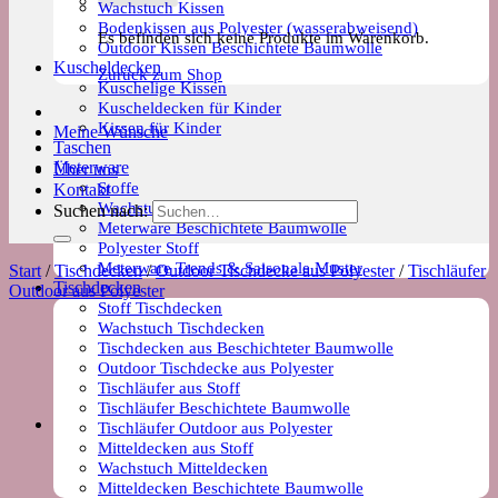
Wachstuch Kissen
Bodenkissen aus Polyester (wasserabweisend)
Es befinden sich keine Produkte im Warenkorb.
Outdoor Kissen Beschichtete Baumwolle
Kuscheldecken
Zurück zum Shop
Kuschelige Kissen
Kuscheldecken für Kinder
Kissen für Kinder
Meine Wünsche
Taschen
Meterware
Über uns
Stoffe
Kontakt
Wachstuch Stoff
Suchen nach:
Meterware Beschichtete Baumwolle
Polyester Stoff
Meterware Trends & Saisonale Muster
Start
/
Tischdecken
/
Outdoor Tischdecke aus Polyester
/
Tischläufer
Tischdecken
Outdoor aus Polyester
Stoff Tischdecken
Wachstuch Tischdecken
Tischdecken aus Beschichteter Baumwolle
Outdoor Tischdecke aus Polyester
Tischläufer aus Stoff
Tischläufer Beschichtete Baumwolle
Tischläufer Outdoor aus Polyester
Mitteldecken aus Stoff
Wachstuch Mitteldecken
Mitteldecken Beschichtete Baumwolle