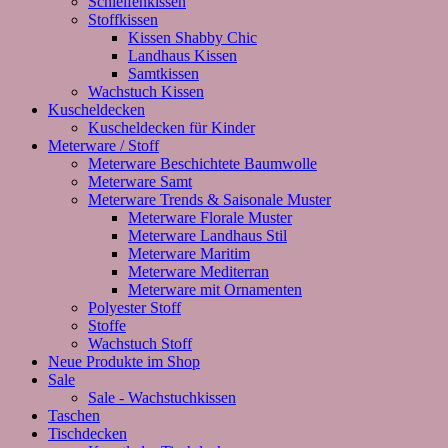
Schleifenkissen
Stoffkissen
Kissen Shabby Chic
Landhaus Kissen
Samtkissen
Wachstuch Kissen
Kuscheldecken
Kuscheldecken für Kinder
Meterware / Stoff
Meterware Beschichtete Baumwolle
Meterware Samt
Meterware Trends & Saisonale Muster
Meterware Florale Muster
Meterware Landhaus Stil
Meterware Maritim
Meterware Mediterran
Meterware mit Ornamenten
Polyester Stoff
Stoffe
Wachstuch Stoff
Neue Produkte im Shop
Sale
Sale - Wachstuchkissen
Taschen
Tischdecken