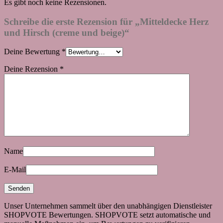
Es gibt noch keine Rezensionen.
Schreibe die erste Rezension für „Mitteldecke Herz
und Hirsch (creme und beige)“
Deine Bewertung
*
Deine Rezension
*
Name
E-Mail
Unser Unternehmen sammelt über den unabhängigen Dienstleister
SHOPVOTE Bewertungen. SHOPVOTE setzt automatische und