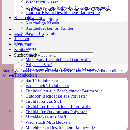
Wachstuch Kissen
Bodenkissen aus Polyester (wasserabweisend)
Es befinden sich keine Produkte im Warenkorb.
Outdoor Kissen Beschichtete Baumwolle
Kuscheldecken
Zurück zum Shop
Kuschelige Kissen
Kuscheldecken für Kinder
Kissen für Kinder
Meine Wünsche
Taschen
Meterware
Über uns
Stoffe
Kontakt
Wachstuch Stoff
Suchen nach:
Meterware Beschichtete Baumwolle
Polyester Stoff
Meterware Trends & Saisonale Muster
Start
/
Weihnachten
/
Heimtextilien Weihnachten
/
Weihnachtliche
Tischdecken
Mitteldecken
Stoff Tischdecken
Wachstuch Tischdecken
Tischdecken aus Beschichteter Baumwolle
Outdoor Tischdecke aus Polyester
Tischläufer aus Stoff
Tischläufer Beschichtete Baumwolle
Tischläufer Outdoor aus Polyester
Mitteldecken aus Stoff
Wachstuch Mitteldecken
Mitteldecken Beschichtete Baumwolle