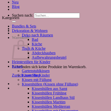
Neu
Blog
Suchen nach:
Kategorien
Bundles & Sets
Dekoration & Wohnen
Deko nach Räumen
Warenkorb
Bad
Küche
Tisch & Küche
Abdeckhauben
Aufbewahrungsbeutel
Heimtextilien für Kinder
Kissen
Es befinden sich keine Produkte im Warenkorb.
Gartenstuhlkissen
Kissen für Kinder
Zurück zum Shop
Kissen mit Füllung
Kissenhüllen (Kissen ohne Füllung)
Kissenhüllen aus Samt
Kissenhüllen Frühling
Kissenhüllen Landhaus Stil
Kissenhüllen Maritim
Kissenhüllen Mediterran
Kissenhüllen mit Ornamenten