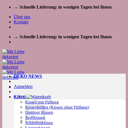
Zum
→ Schnelle Lieferung: in wenigen Tagen bei Ihnen
Inhalt
Über uns
springen
Kontakt
→ Schnelle Lieferung: in wenigen Tagen bei Ihnen
DEKO NEWS
Anmelden
Kissen
0,00
€
Kissen mit Füllung
Kissenhüllen (Kissen ohne Füllung)
Outdoor Kissen
Stoffkissen
Schleifenkissen
Loungekissen