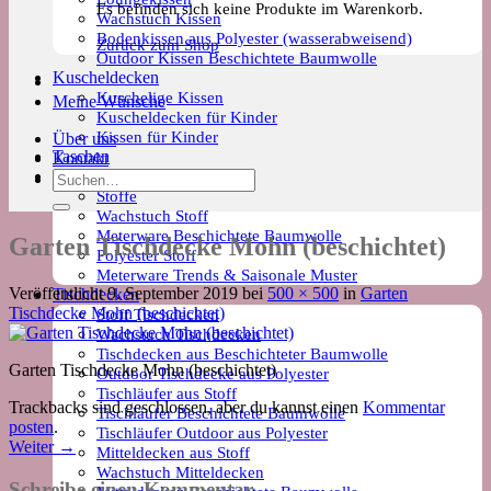
Es befinden sich keine Produkte im Warenkorb.
Wachstuch Kissen
Bodenkissen aus Polyester (wasserabweisend)
Zurück zum Shop
Outdoor Kissen Beschichtete Baumwolle
Kuscheldecken
Kuschelige Kissen
Meine Wünsche
Kuscheldecken für Kinder
Kissen für Kinder
Über uns
Taschen
Kontakt
Meterware
Suchen
Stoffe
nach:
Wachstuch Stoff
Meterware Beschichtete Baumwolle
Garten Tischdecke Mohn (beschichtet)
Polyester Stoff
Meterware Trends & Saisonale Muster
Veröffentlicht
9. September 2019
bei
500 × 500
in
Garten
Tischdecken
Tischdecke Mohn (beschichtet)
Stoff Tischdecken
Wachstuch Tischdecken
Tischdecken aus Beschichteter Baumwolle
Garten Tischdecke Mohn (beschichtet)
Outdoor Tischdecke aus Polyester
Tischläufer aus Stoff
Trackbacks sind geschlossen, aber du kannst einen
Kommentar
Tischläufer Beschichtete Baumwolle
posten
.
Tischläufer Outdoor aus Polyester
Weiter
→
Mitteldecken aus Stoff
Wachstuch Mitteldecken
Schreibe einen Kommentar