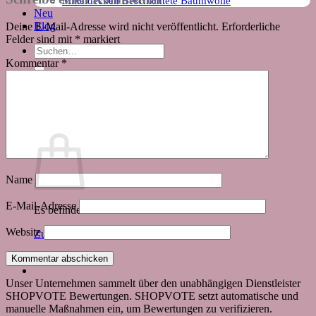
Mitteldecken Beschichtete Baumwolle
Neu
Blog
Deine E-Mail-Adresse wird nicht veröffentlicht.
Erforderliche
Felder sind mit
*
markiert
Suchen
nach:
Kommentar
*
Warenkorb
Name
E-Mail-Adresse
Es befinden sich keine Produkte im Warenkorb.
Website
Zurück zum Shop
Unser Unternehmen sammelt über den unabhängigen Dienstleister
SHOPVOTE Bewertungen. SHOPVOTE setzt automatische und
manuelle Maßnahmen ein, um Bewertungen zu verifizieren.