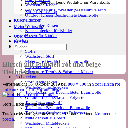
Es befinden sich keine Produkte im Warenkorb.
Wachstuch Kissen
Bodenkissen aus Polyester (wasserabweisend)
Zurück zum Shop
Outdoor Kissen Beschichtete Baumwolle
Kuscheldecken
Kuschelige Kissen
Meine Wünsche
Kuscheldecken für Kinder
Kissen für Kinder
Über uns
Taschen
Kontakt
Meterware
Suchen
Stoffe
nach:
Wachstuch Stoff
Meterware Beschichtete Baumwolle
Hirsch mit Punkten rot und beige
Polyester Stoff
Tischdecken
Meterware Trends & Saisonale Muster
Tischdecken
Stoff Tischdecken
Veröffentlicht
16. Oktober 2019
bei
800 × 800
in
Stoff Hirsch rot
Wachstuch Tischdecken
mit Punkten – Hintergrund beige
Tischdecken aus Beschichteter Baumwolle
Outdoor Tischdecke aus Polyester
Tischläufer aus Stoff
Stoff Hirsch rot mit Punkten
Tischläufer Beschichtete Baumwolle
Tischläufer Outdoor aus Polyester
Trackbacks sind geschlossen, aber du kannst einen
Kommentar
Mitteldecken aus Stoff
posten
.
Wachstuch Mitteldecken