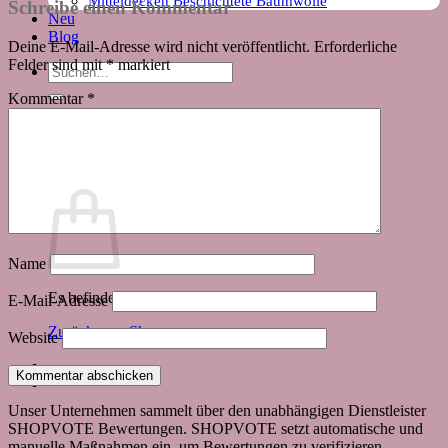
Mitteldecken Beschichtete Baumwolle
Schreibe einen Kommentar
Neu
Blog
Deine E-Mail-Adresse wird nicht veröffentlicht.
Erforderliche
Felder sind mit
*
markiert
Suchen
nach:
Kommentar
*
Warenkorb
Name
Es befinden sich keine Produkte im Warenkorb.
E-Mail-Adresse
Zurück zum Shop
Website
Unser Unternehmen sammelt über den unabhängigen Dienstleister
SHOPVOTE Bewertungen. SHOPVOTE setzt automatische und
manuelle Maßnahmen ein, um Bewertungen zu verifizieren.