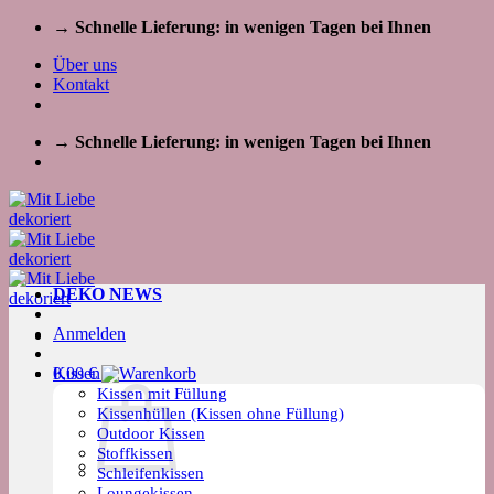
Zum
→ Schnelle Lieferung: in wenigen Tagen bei Ihnen
Inhalt
Über uns
springen
Kontakt
→ Schnelle Lieferung: in wenigen Tagen bei Ihnen
DEKO NEWS
Anmelden
Kissen
0,00
€
Kissen mit Füllung
Kissenhüllen (Kissen ohne Füllung)
Outdoor Kissen
Stoffkissen
Schleifenkissen
Loungekissen