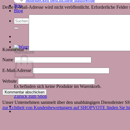
Mitteldecken Beschichtete Baumwolle
Neu
Deine E-Mail-Adresse wird nicht veröffentlicht.
Erforderliche Felder 
Blog
Suchen
nach:
Kommentar
*
Warenkorb
Name
E-Mail-Adresse
Website
Es befinden sich keine Produkte im Warenkorb.
Zurück zum Shop
Unser Unternehmen sammelt über den unabhängigen Dienstleister
zur Echtheit von Kundenbewertungen auf SHOPVOTE finden Sie hie