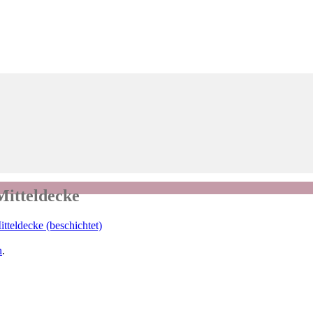
Mitteldecke
tteldecke (beschichtet)
n
.