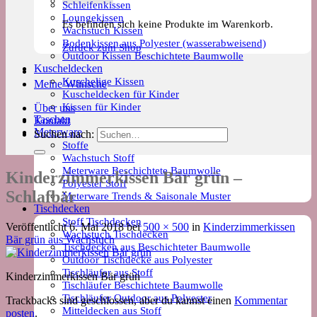
Schleifenkissen
Loungekissen
Es befinden sich keine Produkte im Warenkorb.
Wachstuch Kissen
Bodenkissen aus Polyester (wasserabweisend)
Zurück zum Shop
Outdoor Kissen Beschichtete Baumwolle
Kuscheldecken
Kuschelige Kissen
Meine Wünsche
Kuscheldecken für Kinder
Kissen für Kinder
Über uns
Taschen
Kontakt
Meterware
Suchen nach:
Stoffe
Wachstuch Stoff
Meterware Beschichtete Baumwolle
Kinderzimmerkissen Bär grün –
Polyester Stoff
Schlafbär
Meterware Trends & Saisonale Muster
Tischdecken
Stoff Tischdecken
Veröffentlicht
6. Mai 2018
bei
500 × 500
in
Kinderzimmerkissen
Wachstuch Tischdecken
Bär grün aus Wachstuch
Tischdecken aus Beschichteter Baumwolle
Outdoor Tischdecke aus Polyester
Tischläufer aus Stoff
Kinderzimmerkissen Bär grün
Tischläufer Beschichtete Baumwolle
Tischläufer Outdoor aus Polyester
Trackbacks sind geschlossen, aber du kannst einen
Kommentar
Mitteldecken aus Stoff
posten
.