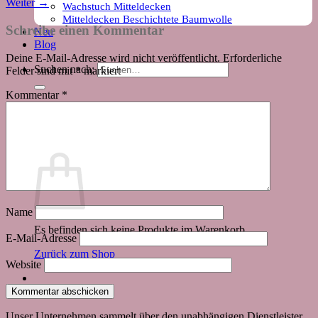
Weiter
→
Wachstuch Mitteldecken
Mitteldecken Beschichtete Baumwolle
Schreibe einen Kommentar
Neu
Blog
Deine E-Mail-Adresse wird nicht veröffentlicht.
Erforderliche
Suchen nach:
Felder sind mit
*
markiert
Kommentar
*
Warenkorb
Name
Es befinden sich keine Produkte im Warenkorb.
E-Mail-Adresse
Zurück zum Shop
Website
Unser Unternehmen sammelt über den unabhängigen Dienstleister