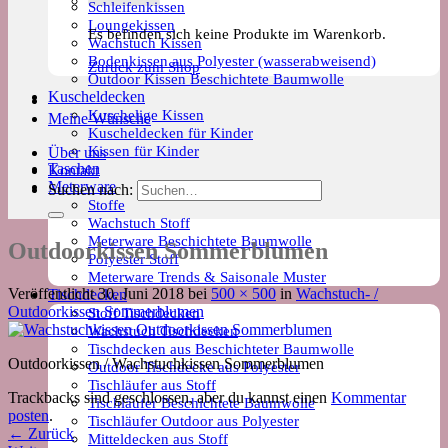
Schleifenkissen
Loungekissen
Es befinden sich keine Produkte im Warenkorb.
Wachstuch Kissen
Bodenkissen aus Polyester (wasserabweisend)
Zurück zum Shop
Outdoor Kissen Beschichtete Baumwolle
Kuscheldecken
Kuschelige Kissen
Meine Wünsche
Kuscheldecken für Kinder
Kissen für Kinder
Über uns
Taschen
Kontakt
Meterware
Suchen nach:
Stoffe
Wachstuch Stoff
Meterware Beschichtete Baumwolle
Outdoorkissen Sommerblumen
Polyester Stoff
Meterware Trends & Saisonale Muster
Veröffentlicht
30. Juni 2018
bei
500 × 500
in
Wachstuch- /
Tischdecken
Outdoorkissen Sommerblumen
Stoff Tischdecken
Wachstuch Tischdecken
Tischdecken aus Beschichteter Baumwolle
Outdoorkissen / Wachstuchkissen Sommerblumen
Outdoor Tischdecke aus Polyester
Tischläufer aus Stoff
Trackbacks sind geschlossen, aber du kannst einen
Kommentar
Tischläufer Beschichtete Baumwolle
posten
.
Tischläufer Outdoor aus Polyester
←
Zurück
Mitteldecken aus Stoff