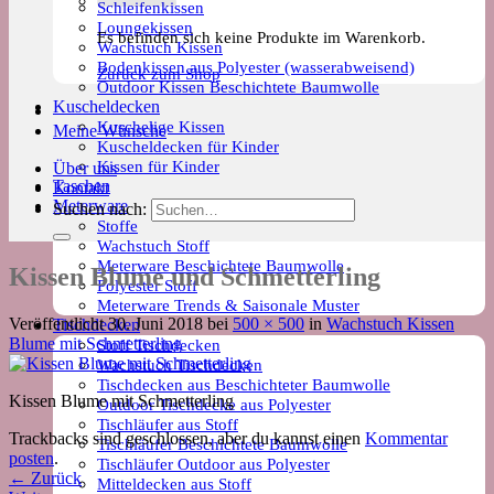
Schleifenkissen
Loungekissen
Es befinden sich keine Produkte im Warenkorb.
Wachstuch Kissen
Bodenkissen aus Polyester (wasserabweisend)
Zurück zum Shop
Outdoor Kissen Beschichtete Baumwolle
Kuscheldecken
Kuschelige Kissen
Meine Wünsche
Kuscheldecken für Kinder
Kissen für Kinder
Über uns
Taschen
Kontakt
Meterware
Suchen nach:
Stoffe
Wachstuch Stoff
Meterware Beschichtete Baumwolle
Kissen Blume und Schmetterling
Polyester Stoff
Meterware Trends & Saisonale Muster
Veröffentlicht
30. Juni 2018
bei
500 × 500
in
Wachstuch Kissen
Tischdecken
Blume mit Schmetterling
Stoff Tischdecken
Wachstuch Tischdecken
Tischdecken aus Beschichteter Baumwolle
Kissen Blume mit Schmetterling
Outdoor Tischdecke aus Polyester
Tischläufer aus Stoff
Trackbacks sind geschlossen, aber du kannst einen
Kommentar
Tischläufer Beschichtete Baumwolle
posten
.
Tischläufer Outdoor aus Polyester
←
Zurück
Mitteldecken aus Stoff