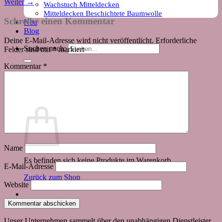
Weiter
→
Wachstuch Mitteldecken
Mitteldecken Beschichtete Baumwolle
Schreibe einen Kommentar
Neu
Blog
Deine E-Mail-Adresse wird nicht veröffentlicht.
Erforderliche
Suchen nach:
Felder sind mit
*
markiert
Kommentar
*
Warenkorb
Name
Es befinden sich keine Produkte im Warenkorb.
E-Mail-Adresse
Zurück zum Shop
Website
Unser Unternehmen sammelt über den unabhängigen Dienstleister