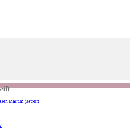
eift
sen Maritim gestreift
n
.