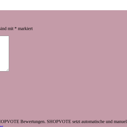
sind mit
*
markiert
 SHOPVOTE Bewertungen. SHOPVOTE setzt automatische und manuelle
r.