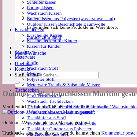
Schleifenkissen
Loungekissen
Wachstuch Kissen
Bodenkissen aus Polyester (wasserabweisend)
Outdoor Kissen Beschichtete Baumwolle
Es befinden sich keine Produkte im Warenkorb.
Kuscheldecken
Kuschelige Kissen
Zurück zum Shop
Kuscheldecken für Kinder
Kissen für Kinder
Taschen
Meine Wünsche
Meterware
Stoffe
Über uns
Wachstuch Stoff
Kontakt
Meterware Beschichtete Baumwolle
Suchen nach:
Polyester Stoff
Meterware Trends & Saisonale Muster
Tischdecken
Outdoor- / Wachstuchkissen Maritim gestr
Stoff Tischdecken
Wachstuch Tischdecken
Tischdecken aus Beschichteter Baumwolle
Veröffentlicht
30. Juni 2018
bei
500 × 500
in
Outdoor- / Wachstuchkis
Outdoor Tischdecke aus Polyester
Tischläufer aus Stoff
Outdoor- / Wachstuchkissen Maritim gestreift
Tischläufer Beschichtete Baumwolle
Tischläufer Outdoor aus Polyester
Trackbacks sind geschlossen, aber du kannst einen
Kommentar poste
Mitteldecken aus Stoff