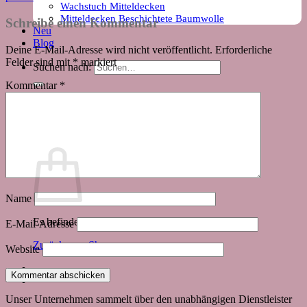
Wachstuch Mitteldecken
Mitteldecken Beschichtete Baumwolle
Schreibe einen Kommentar
Neu
Blog
Deine E-Mail-Adresse wird nicht veröffentlicht.
Erforderliche
Felder sind mit
*
markiert
Suchen nach:
Kommentar
*
Warenkorb
Name
Es befinden sich keine Produkte im Warenkorb.
E-Mail-Adresse
Zurück zum Shop
Website
Unser Unternehmen sammelt über den unabhängigen Dienstleister