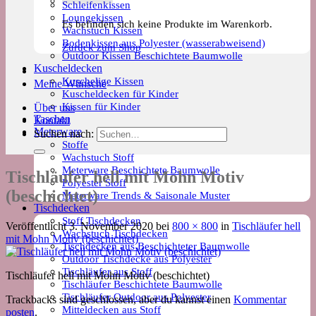
Schleifenkissen
Loungekissen
Es befinden sich keine Produkte im Warenkorb.
Wachstuch Kissen
Bodenkissen aus Polyester (wasserabweisend)
Zurück zum Shop
Outdoor Kissen Beschichtete Baumwolle
Kuscheldecken
Kuschelige Kissen
Meine Wünsche
Kuscheldecken für Kinder
Kissen für Kinder
Über uns
Taschen
Kontakt
Meterware
Suchen nach:
Stoffe
Wachstuch Stoff
Meterware Beschichtete Baumwolle
Tischläufer hell mit Mohn Motiv
Polyester Stoff
(beschichtet)
Meterware Trends & Saisonale Muster
Tischdecken
Stoff Tischdecken
Veröffentlicht
3. November 2020
bei
800 × 800
in
Tischläufer hell
Wachstuch Tischdecken
mit Mohn Motiv (beschichtet)
Tischdecken aus Beschichteter Baumwolle
Outdoor Tischdecke aus Polyester
Tischläufer aus Stoff
Tischläufer hell mit Mohn Motiv (beschichtet)
Tischläufer Beschichtete Baumwolle
Tischläufer Outdoor aus Polyester
Trackbacks sind geschlossen, aber du kannst einen
Kommentar
Mitteldecken aus Stoff
posten
.