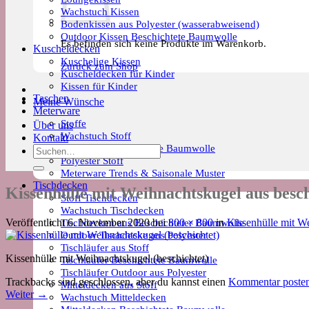
Wachstuch Kissen
Bodenkissen aus Polyester (wasserabweisend)
Outdoor Kissen Beschichtete Baumwolle
Es befinden sich keine Produkte im Warenkorb.
Kuscheldecken
Kuschelige Kissen
Zurück zum Shop
Kuscheldecken für Kinder
Kissen für Kinder
Taschen
Meine Wünsche
Meterware
Stoffe
Über uns
Wachstuch Stoff
Kontakt
Meterware Beschichtete Baumwolle
Suchen
Polyester Stoff
nach:
Meterware Trends & Saisonale Muster
Tischdecken
Kissenhülle mit Weihnachtskugel aus besc
Stoff Tischdecken
Wachstuch Tischdecken
Tischdecken aus Beschichteter Baumwolle
Veröffentlicht
6. November 2020
bei
800 × 800
in
Kissenhülle mit We
Outdoor Tischdecke aus Polyester
Tischläufer aus Stoff
Kissenhülle mit Weihnachtskugel (beschichtet)
Tischläufer Beschichtete Baumwolle
Tischläufer Outdoor aus Polyester
Trackbacks sind geschlossen, aber du kannst einen
Kommentar poste
Mitteldecken aus Stoff
Weiter
→
Wachstuch Mitteldecken