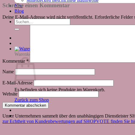
Mitteldecken Beschichtete Baumwolle
Schreibe einen Kommentar
Neu
Blog
Deine E-Mail-Adresse wird nicht veröffentlicht.
Erforderliche Felder 
Suchen
nach:
Warenkorb
Kommentar
*
Name
E-Mail-Adresse
Es befinden sich keine Produkte im Warenkorb.
Website
Zurück zum Shop
Unser Unternehmen sammelt über den unabhängigen Dienstleister
zur Echtheit von Kundenbewertungen auf SHOPVOTE finden Sie hie