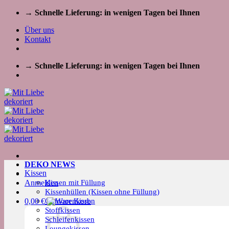
Zum
→ Schnelle Lieferung: in wenigen Tagen bei Ihnen
Inhalt
Über uns
springen
Kontakt
→ Schnelle Lieferung: in wenigen Tagen bei Ihnen
DEKO NEWS
Kissen
Kissen mit Füllung
Anmelden
Kissenhüllen (Kissen ohne Füllung)
Outdoor Kissen
0,00
€
Stoffkissen
Schleifenkissen
Loungekissen