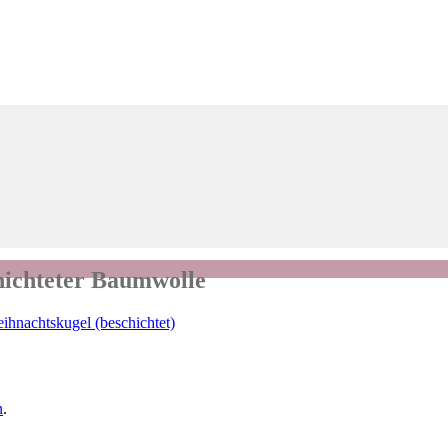
hichteter Baumwolle
ihnachtskugel (beschichtet)
n
.