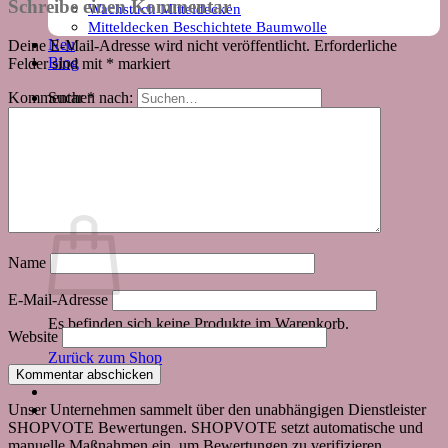
Schreibe einen Kommentar
Wachstuch Mitteldecken
Mitteldecken Beschichtete Baumwolle
Neu
Deine E-Mail-Adresse wird nicht veröffentlicht.
Erforderliche
Blog
Felder sind mit
*
markiert
Kommentar
*
Suchen nach:
Warenkorb
Name
E-Mail-Adresse
Es befinden sich keine Produkte im Warenkorb.
Website
Zurück zum Shop
Unser Unternehmen sammelt über den unabhängigen Dienstleister
SHOPVOTE Bewertungen. SHOPVOTE setzt automatische und
manuelle Maßnahmen ein, um Bewertungen zu verifizieren.