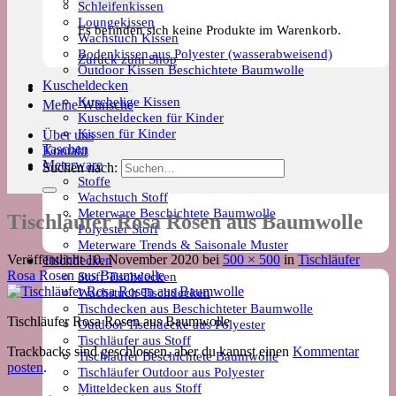
Schleifenkissen
Loungekissen
Es befinden sich keine Produkte im Warenkorb.
Wachstuch Kissen
Bodenkissen aus Polyester (wasserabweisend)
Zurück zum Shop
Outdoor Kissen Beschichtete Baumwolle
Kuscheldecken
Kuschelige Kissen
Meine Wünsche
Kuscheldecken für Kinder
Kissen für Kinder
Über uns
Taschen
Kontakt
Meterware
Suchen nach:
Stoffe
Wachstuch Stoff
Meterware Beschichtete Baumwolle
Tischläufer Rosa Rosen aus Baumwolle
Polyester Stoff
Meterware Trends & Saisonale Muster
Veröffentlicht
10. November 2020
bei
500 × 500
in
Tischläufer
Tischdecken
Rosa Rosen aus Baumwolle
Stoff Tischdecken
Wachstuch Tischdecken
Tischdecken aus Beschichteter Baumwolle
Tischläufer Rosa Rosen aus Baumwolle
Outdoor Tischdecke aus Polyester
Tischläufer aus Stoff
Trackbacks sind geschlossen, aber du kannst einen
Kommentar
Tischläufer Beschichtete Baumwolle
posten
.
Tischläufer Outdoor aus Polyester
Mitteldecken aus Stoff