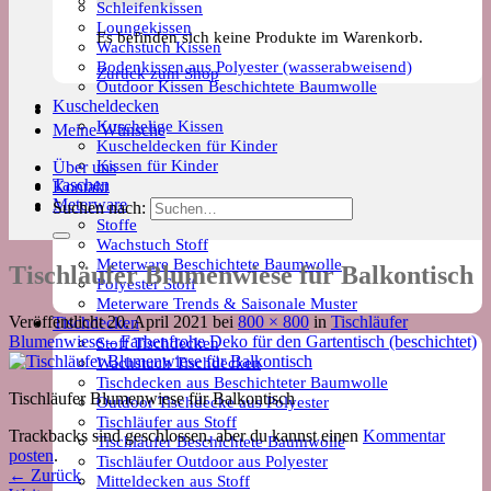
Schleifenkissen
Loungekissen
Es befinden sich keine Produkte im Warenkorb.
Wachstuch Kissen
Bodenkissen aus Polyester (wasserabweisend)
Zurück zum Shop
Outdoor Kissen Beschichtete Baumwolle
Kuscheldecken
Kuschelige Kissen
Meine Wünsche
Kuscheldecken für Kinder
Kissen für Kinder
Über uns
Taschen
Kontakt
Meterware
Suchen nach:
Stoffe
Wachstuch Stoff
Meterware Beschichtete Baumwolle
Tischläufer Blumenwiese für Balkontisch
Polyester Stoff
Meterware Trends & Saisonale Muster
Veröffentlicht
20. April 2021
bei
800 × 800
in
Tischläufer
Tischdecken
Blumenwiese – Farbenfrohe Deko für den Gartentisch (beschichtet)
Stoff Tischdecken
Wachstuch Tischdecken
Tischdecken aus Beschichteter Baumwolle
Tischläufer Blumenwiese für Balkontisch
Outdoor Tischdecke aus Polyester
Tischläufer aus Stoff
Trackbacks sind geschlossen, aber du kannst einen
Kommentar
Tischläufer Beschichtete Baumwolle
posten
.
Tischläufer Outdoor aus Polyester
←
Zurück
Mitteldecken aus Stoff