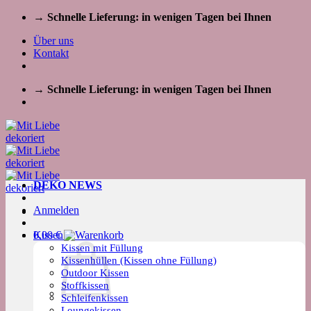
Zum
→ Schnelle Lieferung: in wenigen Tagen bei Ihnen
Inhalt
Über uns
springen
Kontakt
→ Schnelle Lieferung: in wenigen Tagen bei Ihnen
DEKO NEWS
Anmelden
Kissen
0,00
€
Kissen mit Füllung
Kissenhüllen (Kissen ohne Füllung)
Outdoor Kissen
Stoffkissen
Schleifenkissen
Loungekissen