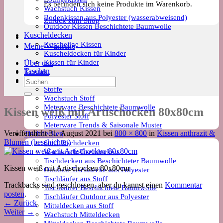
Es befinden sich keine Produkte im Warenkorb.
Wachstuch Kissen
Bodenkissen aus Polyester (wasserabweisend)
Zurück zum Shop
Outdoor Kissen Beschichtete Baumwolle
Kuscheldecken
Kuschelige Kissen
Meine Wünsche
Kuscheldecken für Kinder
Kissen für Kinder
Über uns
Taschen
Kontakt
Meterware
Suchen
Stoffe
nach:
Wachstuch Stoff
Meterware Beschichtete Baumwolle
Kissen weiß mit Artischocken 80x80cm
Polyester Stoff
Meterware Trends & Saisonale Muster
Veröffentlicht
31. August 2021
bei
800 × 800
in
Kissen anthrazit &
Tischdecken
Blumen (beschichtet)
Stoff Tischdecken
Wachstuch Tischdecken
Tischdecken aus Beschichteter Baumwolle
Kissen weiß mit Artischocken 80x80cm
Outdoor Tischdecke aus Polyester
Tischläufer aus Stoff
Trackbacks sind geschlossen, aber du kannst einen
Kommentar
Tischläufer Beschichtete Baumwolle
posten
.
Tischläufer Outdoor aus Polyester
←
Zurück
Mitteldecken aus Stoff
Weiter
→
Wachstuch Mitteldecken