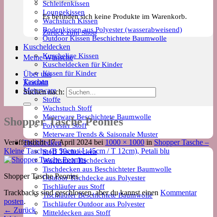
Schleifenkissen
Loungekissen
Es befinden sich keine Produkte im Warenkorb.
Wachstuch Kissen
Bodenkissen aus Polyester (wasserabweisend)
Zurück zum Shop
Outdoor Kissen Beschichtete Baumwolle
Kuscheldecken
Kuschelige Kissen
Meine Wünsche
Kuscheldecken für Kinder
Kissen für Kinder
Über uns
Taschen
Kontakt
Meterware
Suchen nach:
Stoffe
Wachstuch Stoff
Meterware Beschichtete Baumwolle
Shopper Tasche Peonies
Polyester Stoff
Meterware Trends & Saisonale Muster
Veröffentlicht
17. April 2024
bei
1000 × 1000
in
Shopper Tasche –
Tischdecken
Kleine Tasche (B 50cm / L 45cm / T 12cm), Petali blu
Stoff Tischdecken
Wachstuch Tischdecken
Tischdecken aus Beschichteter Baumwolle
Shopper Tasche Peonies
Outdoor Tischdecke aus Polyester
Tischläufer aus Stoff
Trackbacks sind geschlossen, aber du kannst einen
Kommentar
Tischläufer Beschichtete Baumwolle
posten
.
Tischläufer Outdoor aus Polyester
←
Zurück
Mitteldecken aus Stoff