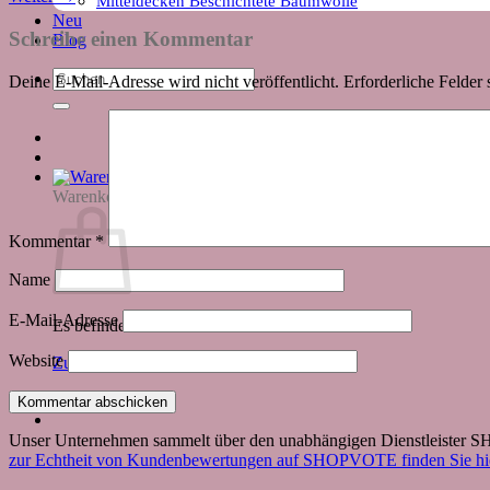
Mitteldecken Beschichtete Baumwolle
Neu
Schreibe einen Kommentar
Blog
Suchen
Deine E-Mail-Adresse wird nicht veröffentlicht.
Erforderliche Felder 
nach:
Warenkorb
Kommentar
*
Name
E-Mail-Adresse
Es befinden sich keine Produkte im Warenkorb.
Website
Zurück zum Shop
Unser Unternehmen sammelt über den unabhängigen Dienstleister
zur Echtheit von Kundenbewertungen auf SHOPVOTE finden Sie hie