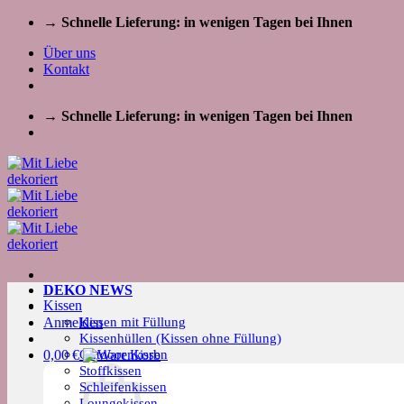
Zum
→ Schnelle Lieferung: in wenigen Tagen bei Ihnen
Inhalt
Über uns
springen
Kontakt
→ Schnelle Lieferung: in wenigen Tagen bei Ihnen
DEKO NEWS
Kissen
Kissen mit Füllung
Anmelden
Kissenhüllen (Kissen ohne Füllung)
Outdoor Kissen
0,00
€
Stoffkissen
Schleifenkissen
Loungekissen