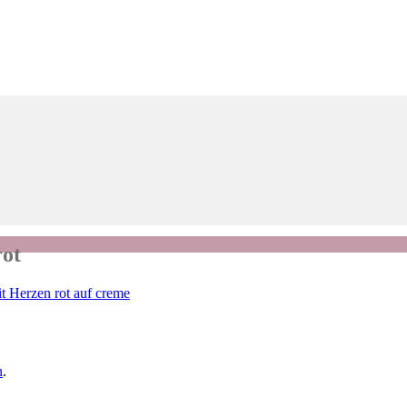
rot
it Herzen rot auf creme
n
.