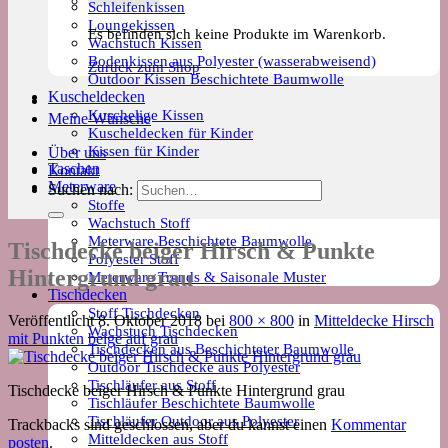
Schleifenkissen
Loungekissen
Es befinden sich keine Produkte im Warenkorb.
Wachstuch Kissen
Bodenkissen aus Polyester (wasserabweisend)
Zurück zum Shop
Outdoor Kissen Beschichtete Baumwolle
Kuscheldecken
Kuschelige Kissen
Meine Wünsche
Kuscheldecken für Kinder
Kissen für Kinder
Über uns
Taschen
Kontakt
Meterware
Suchen nach:
Stoffe
Wachstuch Stoff
Meterware Beschichtete Baumwolle
Tischdecke beiger Hirsch & Punkte
Polyester Stoff
Hintergrund grau
Meterware Trends & Saisonale Muster
Tischdecken
Stoff Tischdecken
Veröffentlicht
8. Oktober 2018
bei
800 × 800
in
Mitteldecke Hirsch
Wachstuch Tischdecken
mit Punkten beige auf grau
Tischdecken aus Beschichteter Baumwolle
Outdoor Tischdecke aus Polyester
Tischläufer aus Stoff
Tischdecke beiger Hirsch & Punkte Hintergrund grau
Tischläufer Beschichtete Baumwolle
Tischläufer Outdoor aus Polyester
Trackbacks sind geschlossen, aber du kannst einen
Kommentar
Mitteldecken aus Stoff
posten
.