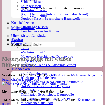
Schleifenkissen
Loungekissen
Es befinden sich keine Produkte im Warenkorb.
Wachstuch Kissen
Bodenkissen aus Polyester (wasserabweisend)
Zurück zum Shop
Outdoor Kissen Beschichtete Baumwolle
Kuscheldecken
Kuschelige Kissen
Meine Wünsche
Kuscheldecken für Kinder
Kissen für Kinder
Über uns
Taschen
Kontakt
Meterware
Suchen nach:
Stoffe
Wachstuch Stoff
Meterware Beschichtete Baumwolle
Meterware Beige mit weißen
Polyester Stoff
Blütenranken
Meterware Trends & Saisonale Muster
Tischdecken
Stoff Tischdecken
Veröffentlicht
22. März 2019
bei
600 × 600
in
Meterware beige aus
Wachstuch Tischdecken
beschichteter Baumwolle
Tischdecken aus Beschichteter Baumwolle
Outdoor Tischdecke aus Polyester
Tischläufer aus Stoff
Meterware Beige mit weißen Blütenranken
Tischläufer Beschichtete Baumwolle
Tischläufer Outdoor aus Polyester
Trackbacks sind geschlossen, aber du kannst einen
Kommentar
Mitteldecken aus Stoff
posten
.