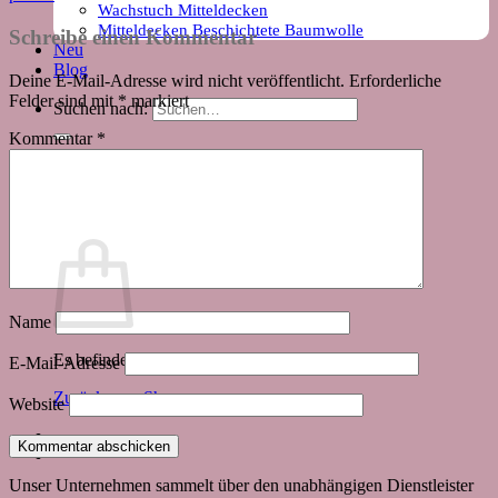
Wachstuch Mitteldecken
Mitteldecken Beschichtete Baumwolle
Schreibe einen Kommentar
Neu
Blog
Deine E-Mail-Adresse wird nicht veröffentlicht.
Erforderliche
Felder sind mit
*
markiert
Suchen nach:
Kommentar
*
Warenkorb
Name
Es befinden sich keine Produkte im Warenkorb.
E-Mail-Adresse
Zurück zum Shop
Website
Unser Unternehmen sammelt über den unabhängigen Dienstleister