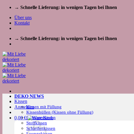
Zum
→ Schnelle Lieferung: in wenigen Tagen bei Ihnen
Inhalt
Über uns
springen
Kontakt
→ Schnelle Lieferung: in wenigen Tagen bei Ihnen
DEKO NEWS
Kissen
Kissen mit Füllung
Anmelden
Kissenhüllen (Kissen ohne Füllung)
Outdoor Kissen
0,00
€
Stoffkissen
Schleifenkissen
Loungekissen