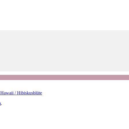
Hawaii / Hibiskusblüte
n
.