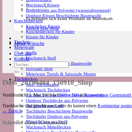
Wachstuch Kissen
Bodenkissen aus Polyester (wasserabweisend)
Outdoor Kissen Beschichtete Baumwolle
Es befinden sich keine Produkte im Warenkorb.
Kuscheldecken
Kuschelige Kissen
Zurück zum Shop
Kuscheldecken für Kinder
Kissen für Kinder
Taschen
Meine Wünsche
Meterware
Stoffe
Über uns
Wachstuch Stoff
Kontakt
Meterware Beschichtete Baumwolle
Suchen
Polyester Stoff
nach:
Meterware Trends & Saisonale Muster
Tischdecken
IMG_20190404_150910_Shop
Stoff Tischdecken
Wachstuch Tischdecken
Tischdecken aus Beschichteter Baumwolle
Veröffentlicht
2. Mai 2019
bei
500 × 500
in
Kissenbezug Gartenstuhl 
Outdoor Tischdecke aus Polyester
Tischläufer aus Stoff
Trackbacks sind geschlossen, aber du kannst einen
Kommentar poste
Tischläufer Beschichtete Baumwolle
←
Zurück
Tischläufer Outdoor aus Polyester
Mitteldecken aus Stoff
Schreibe einen Kommentar
Wachstuch Mitteldecken