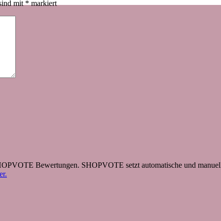
sind mit
*
markiert
 SHOPVOTE Bewertungen. SHOPVOTE setzt automatische und manuelle
r.