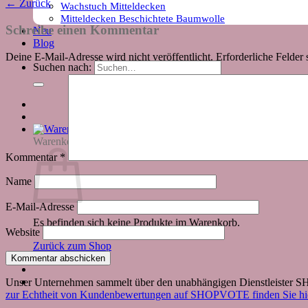
←
Zurück
Wachstuch Mitteldecken
Mitteldecken Beschichtete Baumwolle
Schreibe einen Kommentar
Neu
Blog
Deine E-Mail-Adresse wird nicht veröffentlicht.
Erforderliche Felder 
Suchen nach:
Warenkorb
Kommentar
*
Name
E-Mail-Adresse
Es befinden sich keine Produkte im Warenkorb.
Website
Zurück zum Shop
Unser Unternehmen sammelt über den unabhängigen Dienstleister
zur Echtheit von Kundenbewertungen auf SHOPVOTE finden Sie hie