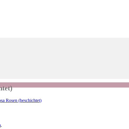
tet)
sa Rosen (beschichtet)
n
.