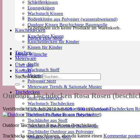
Schleifenkissen
Loungekissen
Wachstuch Kissen
Bodenkissen aus Polyester (wasserabweisend)
Outdoor Kissen Beschichtete Baumwolle
Es befinden sich keine Produkte im Warenkorb.
Kuscheldecken
Kuschelige Kissen
Zurück zum Shop
Kuscheldecken für Kinder
Kissen für Kinder
Taschen
Meine Wünsche
Meterware
Stoffe
Über uns
Wachstuch Stoff
Kontakt
Meterware Beschichtete Baumwolle
Suchen nach:
Polyester Stoff
Meterware Trends & Saisonale Muster
Tischdecken
Outdoor Tischdecken Rosa Rosen (beschich
Stoff Tischdecken
Wachstuch Tischdecken
Tischdecken aus Beschichteter Baumwolle
Veröffentlicht
18. Juli 2019
bei
800 × 800
in
Outdoor Tischdecken Ro
Outdoor Tischdecke aus Polyester
Tischläufer aus Stoff
Outdoor Tischdecken Rosa Rosen (beschichtet)
Tischläufer Beschichtete Baumwolle
Tischläufer Outdoor aus Polyester
Trackbacks sind geschlossen, aber du kannst einen
Kommentar poste
Mitteldecken aus Stoff