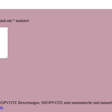
sind mit
*
markiert
 SHOPVOTE Bewertungen. SHOPVOTE setzt automatische und manuelle
r.