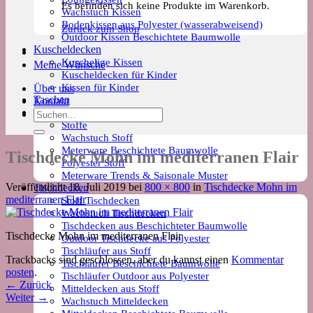
Es befinden sich keine Produkte im Warenkorb.
Wachstuch Kissen
Bodenkissen aus Polyester (wasserabweisend)
Zurück zum Shop
Outdoor Kissen Beschichtete Baumwolle
Kuscheldecken
Kuschelige Kissen
Meine Wünsche
Kuscheldecken für Kinder
Kissen für Kinder
Über uns
Taschen
Kontakt
Meterware
Suchen
Stoffe
nach:
Wachstuch Stoff
Meterware Beschichtete Baumwolle
Tischdecke Mohn im mediterranen Flair
Polyester Stoff
Meterware Trends & Saisonale Muster
Veröffentlicht
18. Juli 2019
bei
800 × 800
in
Tischdecke Mohn im
Tischdecken
mediterranen Flair
Stoff Tischdecken
Wachstuch Tischdecken
Tischdecken aus Beschichteter Baumwolle
Tischdecke Mohn im mediterranen Flair
Outdoor Tischdecke aus Polyester
Tischläufer aus Stoff
Trackbacks sind geschlossen, aber du kannst einen
Kommentar
Tischläufer Beschichtete Baumwolle
posten
.
Tischläufer Outdoor aus Polyester
←
Zurück
Mitteldecken aus Stoff
Weiter
→
Wachstuch Mitteldecken