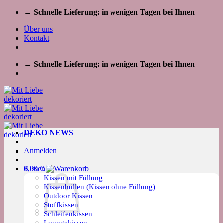
Zum
→ Schnelle Lieferung: in wenigen Tagen bei Ihnen
Inhalt
Über uns
springen
Kontakt
→ Schnelle Lieferung: in wenigen Tagen bei Ihnen
DEKO NEWS
Anmelden
Kissen
0,00
€
Kissen mit Füllung
Kissenhüllen (Kissen ohne Füllung)
Outdoor Kissen
Stoffkissen
Schleifenkissen
Loungekissen