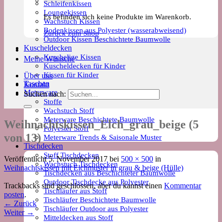
Schleifenkissen
Loungekissen
Es befinden sich keine Produkte im Warenkorb.
Wachstuch Kissen
Bodenkissen aus Polyester (wasserabweisend)
Zurück zum Shop
Outdoor Kissen Beschichtete Baumwolle
Kuscheldecken
Kuschelige Kissen
Meine Wünsche
Kuscheldecken für Kinder
Kissen für Kinder
Über uns
Taschen
Kontakt
Meterware
Suchen nach:
Stoffe
Wachstuch Stoff
Meterware Beschichtete Baumwolle
Weihnachtskissen_Elch_grau_beige (5
Polyester Stoff
von 13)
Meterware Trends & Saisonale Muster
Tischdecken
Stoff Tischdecken
Veröffentlicht
5. November 2017
bei
500 × 500
in
Wachstuch Tischdecken
Weihnachtskissen mit Elchmuster in grau & beige (Hülle)
Tischdecken aus Beschichteter Baumwolle
Outdoor Tischdecke aus Polyester
Trackbacks sind geschlossen, aber du kannst einen
Kommentar
Tischläufer aus Stoff
posten
.
Tischläufer Beschichtete Baumwolle
←
Zurück
Tischläufer Outdoor aus Polyester
Weiter
→
Mitteldecken aus Stoff