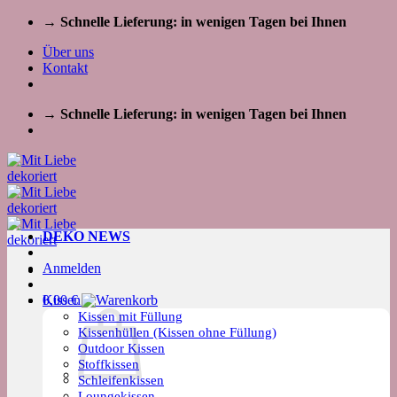
Zum
→ Schnelle Lieferung: in wenigen Tagen bei Ihnen
Inhalt
Über uns
springen
Kontakt
→ Schnelle Lieferung: in wenigen Tagen bei Ihnen
DEKO NEWS
Anmelden
Kissen
0,00
€
Kissen mit Füllung
Kissenhüllen (Kissen ohne Füllung)
Outdoor Kissen
Stoffkissen
Schleifenkissen
Loungekissen