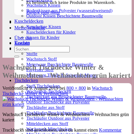
Es befinden sich keine Produkte im Warenkorb.
Wachstuch Kissen
Bodenkissen aus Polyester (wasserabweisend)
Zurück zum Shop
Outdoor Kissen Beschichtete Baumwolle
Kuscheldecken
Kuschelige Kissen
Meine Wünsche
Kuscheldecken für Kinder
Kissen für Kinder
Über uns
Taschen
Kontakt
Meterware
Suchen
Stoffe
nach:
Wachstuch Stoff
Meterware Beschichtete Baumwolle
Wachstuch Tischdecke Winter &
Polyester Stoff
Weihnachten – Weihnachten grün kariert
Meterware Trends & Saisonale Muster
Tischdecken
Stoff Tischdecken
Veröffentlicht
9. August 2019
bei
800 × 800
in
Wachstuch
Wachstuch Tischdecken
Tischdecke Winter & Weihnachten
Tischdecken aus Beschichteter Baumwolle
Outdoor Tischdecke aus Polyester
Tischläufer aus Stoff
Tischläufer Beschichtete Baumwolle
Wachstuch Tischdecke Winter & Weihnachten – Weihnachten grün
Tischläufer Outdoor aus Polyester
kariert
Mitteldecken aus Stoff
Wachstuch Mitteldecken
Trackbacks sind geschlossen, aber du kannst einen
Kommentar