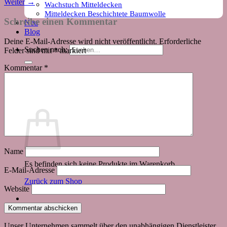
Weiter
→
Wachstuch Mitteldecken
Mitteldecken Beschichtete Baumwolle
Schreibe einen Kommentar
Neu
Blog
Deine E-Mail-Adresse wird nicht veröffentlicht.
Erforderliche
Suchen nach:
Felder sind mit
*
markiert
Kommentar
*
Warenkorb
Name
Es befinden sich keine Produkte im Warenkorb.
E-Mail-Adresse
Zurück zum Shop
Website
Unser Unternehmen sammelt über den unabhängigen Dienstleister