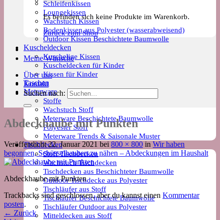
Schleifenkissen
Loungekissen
Es befinden sich keine Produkte im Warenkorb.
Wachstuch Kissen
Bodenkissen aus Polyester (wasserabweisend)
Zurück zum Shop
Outdoor Kissen Beschichtete Baumwolle
Kuscheldecken
Kuschelige Kissen
Meine Wünsche
Kuscheldecken für Kinder
Kissen für Kinder
Über uns
Taschen
Kontakt
Meterware
Suchen nach:
Stoffe
Wachstuch Stoff
Meterware Beschichtete Baumwolle
Abdeckhaube mit Punkten
Polyester Stoff
Meterware Trends & Saisonale Muster
Veröffentlicht
22. Januar 2021
bei
800 × 800
in
Wir haben
Tischdecken
begonnen, Schüsselhauben zu nähen – Abdeckungen im Haushalt
Stoff Tischdecken
Wachstuch Tischdecken
Tischdecken aus Beschichteter Baumwolle
Abdeckhaube mit Punkten
Outdoor Tischdecke aus Polyester
Tischläufer aus Stoff
Trackbacks sind geschlossen, aber du kannst einen
Kommentar
Tischläufer Beschichtete Baumwolle
posten
.
Tischläufer Outdoor aus Polyester
←
Zurück
Mitteldecken aus Stoff