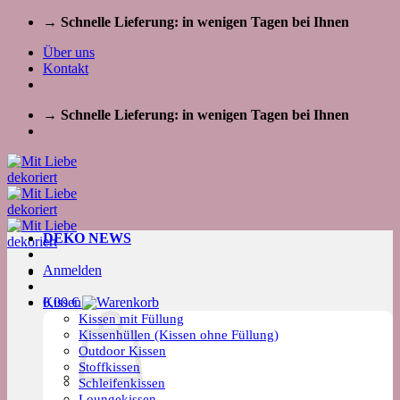
Zum
→ Schnelle Lieferung: in wenigen Tagen bei Ihnen
Inhalt
Über uns
springen
Kontakt
→ Schnelle Lieferung: in wenigen Tagen bei Ihnen
DEKO NEWS
Anmelden
Kissen
0,00
€
Kissen mit Füllung
Kissenhüllen (Kissen ohne Füllung)
Outdoor Kissen
Stoffkissen
Schleifenkissen
Loungekissen