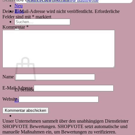
Mitteldecken Beschichtete Baumwolle
Neu
Blog
Deine E-Mail-Adresse wird nicht veröffentlicht.
Erforderliche
Felder sind mit
*
markiert
Suchen
nach:
Kommentar
*
Warenkorb
Name
E-Mail-Adresse
Es befinden sich keine Produkte im Warenkorb.
Website
Zurück zum Shop
Unser Unternehmen sammelt über den unabhängigen Dienstleister
SHOPVOTE Bewertungen. SHOPVOTE setzt automatische und
manuelle Maßnahmen ein, um Bewertungen zu verifizieren.