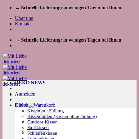
Zum
→ Schnelle Lieferung: in wenigen Tagen bei Ihnen
Inhalt
Über uns
springen
Kontakt
→ Schnelle Lieferung: in wenigen Tagen bei Ihnen
DEKO NEWS
Anmelden
Kissen
0,00
€
Kissen mit Füllung
Kissenhüllen (Kissen ohne Füllung)
Outdoor Kissen
Stoffkissen
Schleifenkissen
Loungekissen