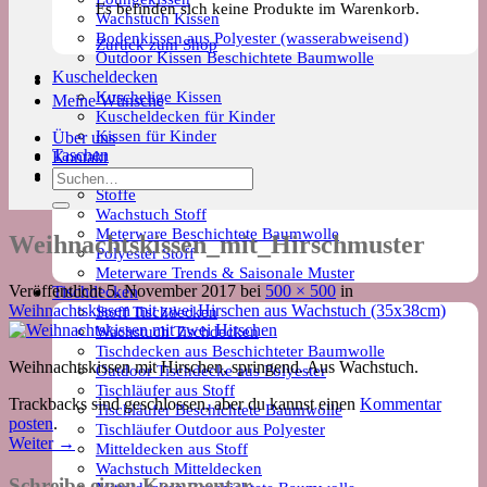
Es befinden sich keine Produkte im Warenkorb.
Wachstuch Kissen
Bodenkissen aus Polyester (wasserabweisend)
Zurück zum Shop
Outdoor Kissen Beschichtete Baumwolle
Kuscheldecken
Kuschelige Kissen
Meine Wünsche
Kuscheldecken für Kinder
Kissen für Kinder
Über uns
Taschen
Kontakt
Meterware
Suchen
Stoffe
nach:
Wachstuch Stoff
Meterware Beschichtete Baumwolle
Weihnachtskissen_mit_Hirschmuster
Polyester Stoff
Meterware Trends & Saisonale Muster
Veröffentlicht
5. November 2017
bei
500 × 500
in
Tischdecken
Weihnachtskissen mit zwei Hirschen aus Wachstuch (35x38cm)
Stoff Tischdecken
Wachstuch Tischdecken
Tischdecken aus Beschichteter Baumwolle
Weihnachtskissen mit Hirschen, springend. Aus Wachstuch.
Outdoor Tischdecke aus Polyester
Tischläufer aus Stoff
Trackbacks sind geschlossen, aber du kannst einen
Kommentar
Tischläufer Beschichtete Baumwolle
posten
.
Tischläufer Outdoor aus Polyester
Weiter
→
Mitteldecken aus Stoff
Wachstuch Mitteldecken
Schreibe einen Kommentar